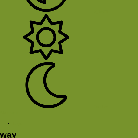
System
Licht
Donker
Sluit Menu
Tags
way