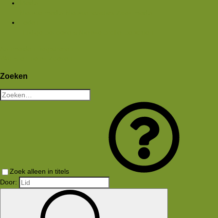
Media
Nieuwe media
Nieuwe reacties
Zoek media
Leden
Huidige bezoekers
Nieuwe profiel berichten
Aanmelden
Registreren
Wat is er nieuw
Zoeken
Zoeken
Zoek alleen in titels
Door: