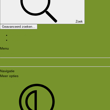
Zoek
Geavanceerd zoeken…
Laatste bijdragen
Registreer
Menu
Aanmelden
Registreren
Navigatie
Meer opties
Style variation