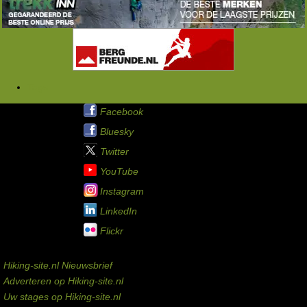
Tags
Hiking-site.nl op:
Facebook
Bluesky
Twitter
YouTube
Instagram
LinkedIn
Flickr
Service links
Hiking-site.nl Nieuwsbrief
Adverteren op Hiking-site.nl
Uw stages op Hiking-site.nl