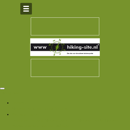
Over Hiking-site.nl
Menu
Hiking Site
Forums
Nieuwe berichten
Zoek forums
Wat is er nieuw
Featured content
Nieuwe berichten
Nieuwe media
Nieuwe
media reacties
Laatste bijdragen