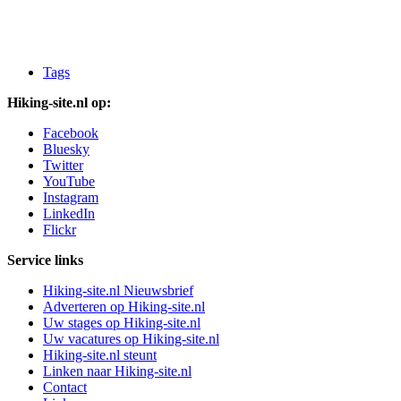
Tags
Hiking-site.nl op:
Facebook
Bluesky
Twitter
YouTube
Instagram
LinkedIn
Flickr
Service links
Hiking-site.nl Nieuwsbrief
Adverteren op Hiking-site.nl
Uw stages op Hiking-site.nl
Uw vacatures op Hiking-site.nl
Hiking-site.nl steunt
Linken naar Hiking-site.nl
Contact