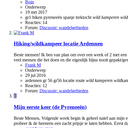
Boin
Onderwerp
19 mrt 2017
gr1
hiken
pyreneeën
spanje
trektocht
wild
kamperen
wild
Reacties: 14
Forum:
Discussie: wandelgebieden
Hiking/wildkampeer locatie Ardennen
Beste mensen! Ik ben van plan om over een week of 2 met een g
veel mensen die het doen en die eigenlijk bijna nooit gepakt/ge
Frank M
Onderwerp
29 jul 2016
ardennen
gr 56
gr56
locatie
route
wild
kamperen
wild
ka
Reacties: 12
Forum:
Discussie: wandelgebieden
E
Mijn eerste keer (de Pyreneeën)
Beste Mensen, Volgende week begin ik geheel naïef aan mijn ee
probeer ik de heenreis een zacht prijsje te laten hebben. Eerst 