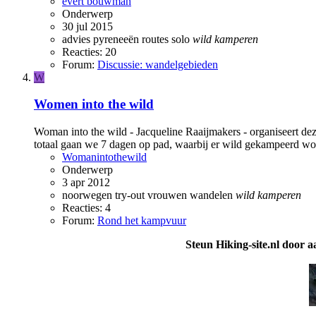
evert bouwman
Onderwerp
30 jul 2015
advies
pyreneeën
routes
solo
wild
kamperen
Reacties: 20
Forum:
Discussie: wandelgebieden
W
Women into the wild
Woman into the wild - Jacqueline Raaijmakers - organiseert de
totaal gaan we 7 dagen op pad, waarbij er wild gekampeerd wo
Womanintothewild
Onderwerp
3 apr 2012
noorwegen
try-out
vrouwen
wandelen
wild
kamperen
Reacties: 4
Forum:
Rond het kampvuur
Steun Hiking-site.nl door a