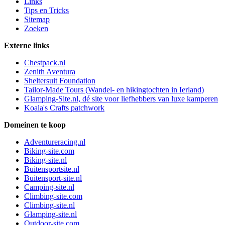
Links
Tips en Tricks
Sitemap
Zoeken
Externe links
Chestpack.nl
Zenith Aventura
Sheltersuit Foundation
Tailor-Made Tours (Wandel- en hikingtochten in Ierland)
Glamping-Site.nl, dé site voor liefhebbers van luxe kamperen
Koala's Crafts patchwork
Domeinen te koop
Adventureracing.nl
Biking-site.com
Biking-site.nl
Buitensportsite.nl
Buitensport-site.nl
Camping-site.nl
Climbing-site.com
Climbing-site.nl
Glamping-site.nl
Outdoor-site.com