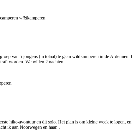
camperen
wild
kamperen
roep van 5 jongens (in totaal) te gaan wildkamperen in de Ardennen. I
straft worden. We willen 2 nachten...
mperen
rste hike-avontuur en dit solo. Het plan is om kleine week te lopen, e
dacht ik aan Noorwegen en haar...