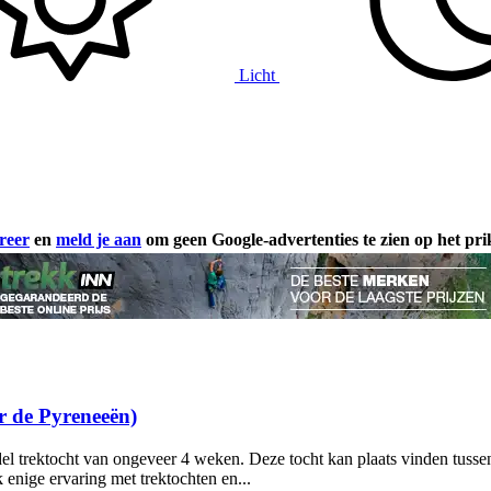
Licht
reer
en
meld je aan
om geen Google-advertenties te zien op het pr
r de Pyreneeën)
el trektocht van ongeveer 4 weken. Deze tocht kan plaats vinden tuss
 enige ervaring met trektochten en...