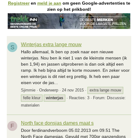
Registreer
en
meld je aan
om geen Google-advertenties te
zien op het prikbord!
Winterjas extra lange mouw
S
Hallo allemaal, Ik ben op zoek naar een nieuwe
winterjas. Nou ben ik niet 1 van de kleinste mensen (ik
ben 1,94) en jassen uitproberen is dan ook altijd een
ramp. Ik heb bijna altijd te korte mouwen. En zeker voor
een winterjas is dit niet erg prettig. Ik heb een paar
eisen voor de jas...
Sjimmie
Onderwerp
24 nov 2015
extra lange mouw
felle kleur
winterjas
Reacties: 3
Forum:
Discussie:
materialen
North face donsjas dames maat s
F
Door ferdinandverboom 05.02.2013 om 09.51 The
North Face damesjas. Gevuld met 700gr ganzendons