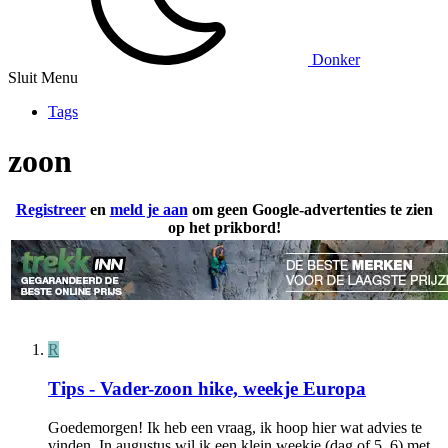
Donker
Sluit Menu
Tags
zoon
Registreer
en
meld je aan
om geen Google-advertenties te zien
op het prikbord!
R
Tips - Vader-zoon hike, weekje Europa
Goedemorgen! Ik heb een vraag, ik hoop hier wat advies te
vinden. In augustus wil ik een klein weekje (dag of 5, 6) met