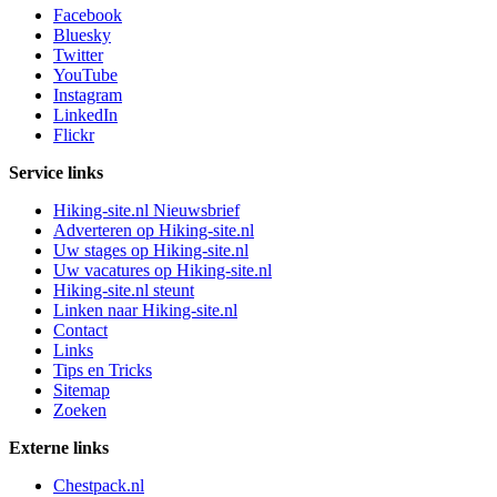
Facebook
Bluesky
Twitter
YouTube
Instagram
LinkedIn
Flickr
Service links
Hiking-site.nl Nieuwsbrief
Adverteren op Hiking-site.nl
Uw stages op Hiking-site.nl
Uw vacatures op Hiking-site.nl
Hiking-site.nl steunt
Linken naar Hiking-site.nl
Contact
Links
Tips en Tricks
Sitemap
Zoeken
Externe links
Chestpack.nl