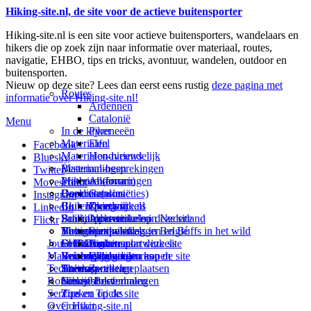
Hiking-site.nl, de site voor de actieve buitensporter
Hiking-site.nl is een site voor actieve buitensporters, wandelaars en
hikers die op zoek zijn naar informatie over materiaal, routes,
navigatie, EHBO, tips en tricks, avontuur, wandelen, outdoor en
buitensporten.
Nieuw op deze site? Lees dan eerst eens rustig
deze pagina met
Routes
informatie over Hiking-site.nl!
Ardennen
Catalonië
Menu
In de kijker
Pyreneeën
Materialen
Eifel
Facebook
Materialen-nieuws
Hondvriendelijk
Bluesky
Materiaal-besprekingen
Bestemmingen
Twitter
Prikbord (forum)
Materiaal-ervaringen
Andorra
Movescount
Goodies (winacties)
Boekrecensies
Deze site
Catalonië
Instagram
Club Hiking-site.nl
Buitensportwinkels
Zweden
Over mij
LinkedIn
Schrijfblok-artikelen
Buitensportwinkels in Nederland
Paalkamperen
Adverteren op deze site
Flickr
Virtuele exposities
Buitensportwinkels in Belgié
Navigatie
Thema-artikelen
Summit-vlaggen en Buffs in het wild
Jouw Hiking-site.nl
Fotoalbums
Online buitensportwinkels
EHBO
Andorra
Linken naar deze site
Materialen: kiezen en kopen
Reisboekhandels
Verzorging
Buitensportvacatures
Catalonië
Wijzigingen aan de site
Technieken
Thema-artikelen
Buitensportstageplaatsen
Sitemap
Zweden
Routes en Bestemmingen
Schrijfblokverhalen
Links
Nieuwsbrief
Service
Tips en Tricks
Zoeken op de site
Over Hiking-site.nl
Contact