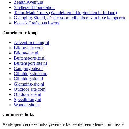
Zenith Aventura
Sheltersuit Foundation
Tailor-Made Tours (Wandel- en hikingtochten in Ierland)
Glamping-Site.nl, dé site voor liefhebbers van luxe kamperen
Koala's Crafts patchwork
Domeinen te koop
Adventureracing.nl
Biking-site.com
Biking-site.nl
Buitensportsite.nl
Buitensport-site.nl
Camping-site.nl
Climbing-site.com
Climbing-site.nl
Glamping-site.nl
Outdoor-site.com
Outdoor-site.nl
Speedhiking.nl
Wandel-site.nl
Commissie-links
Aankopen via deze links geven de beheerder een kleine commissie.