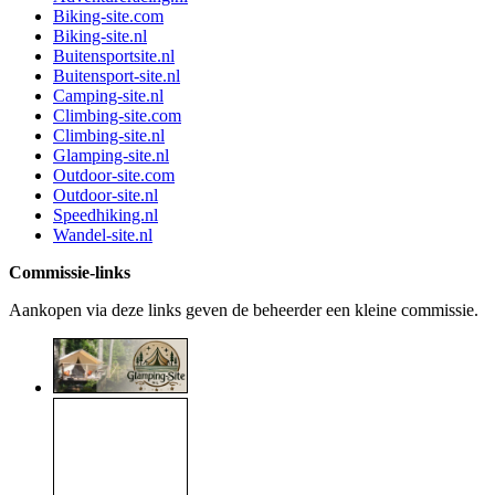
Biking-site.com
Biking-site.nl
Buitensportsite.nl
Buitensport-site.nl
Camping-site.nl
Climbing-site.com
Climbing-site.nl
Glamping-site.nl
Outdoor-site.com
Outdoor-site.nl
Speedhiking.nl
Wandel-site.nl
Commissie-links
Aankopen via deze links geven de beheerder een kleine commissie.