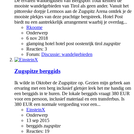
De ervaren wandelgidsen van Bergsport Total kennen de
mooiste wandelgebieden van Tirol als geen ander. Vanuit het
pittoreske dorpje Lermoos aan de Zugspitz Arena ontdek je de
mooiste plekjes van deze prachtige bergstreek. Hotel Post
biedt nu een aantrekkelijk arrangement waarbij je overdag...
Rkoome
Onderwerp
6 nov 2018
glamping
hotel
hotel post
oostenrijk
tirol
zugspitze
Reacties: 3
Forum:
Discussie: wandelgebieden
Zugspitze berggids
Ik wilde in Oktober de Zugspitze op. Gezien mijn gebrek aan
ervaring met een berg inclusief gletsjer leek het me handig om
een berggids in te huren. De lokale berggids vraagt 380 EUR
voor een persoon, inclusief materiaal en een transferbus. Is
380 EUR een normale vergoeding voor een...
EinsteinX
Onderwerp
13 sep 2015
berggids
zugspitze
Reacties: 19