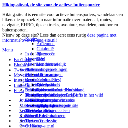
Hiking-site.nl, de site voor de actieve buitensporter
Hiking-site.nl is een site voor actieve buitensporters, wandelaars en
hikers die op zoek zijn naar informatie over materiaal, routes,
navigatie, EHBO, tips en tricks, avontuur, wandelen, outdoor en
buitensporten.
Nieuw op deze site? Lees dan eerst eens rustig
deze pagina met
Routes
informatie over Hiking-site.nl!
Ardennen
Catalonië
Menu
In de kijker
Pyreneeën
Materialen
Eifel
Facebook
Materialen-nieuws
Hondvriendelijk
Bluesky
Materiaal-besprekingen
Bestemmingen
Twitter
Prikbord (forum)
Materiaal-ervaringen
Andorra
Movescount
Goodies (winacties)
Boekrecensies
Deze site
Catalonië
Instagram
Club Hiking-site.nl
Buitensportwinkels
Zweden
Over mij
LinkedIn
Schrijfblok-artikelen
Buitensportwinkels in Nederland
Paalkamperen
Adverteren op deze site
Flickr
Virtuele exposities
Buitensportwinkels in Belgié
Navigatie
Thema-artikelen
Summit-vlaggen en Buffs in het wild
Jouw Hiking-site.nl
Fotoalbums
Online buitensportwinkels
EHBO
Andorra
Linken naar deze site
Materialen: kiezen en kopen
Reisboekhandels
Verzorging
Buitensportvacatures
Catalonië
Wijzigingen aan de site
Technieken
Thema-artikelen
Buitensportstageplaatsen
Sitemap
Zweden
Routes en Bestemmingen
Schrijfblokverhalen
Links
Nieuwsbrief
Service
Tips en Tricks
Zoeken op de site
Over Hiking-site.nl
Contact