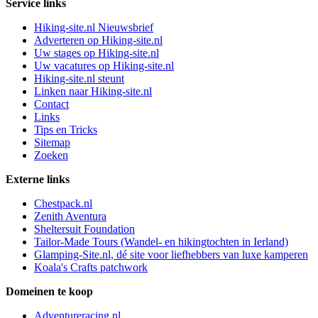
Service links
Hiking-site.nl Nieuwsbrief
Adverteren op Hiking-site.nl
Uw stages op Hiking-site.nl
Uw vacatures op Hiking-site.nl
Hiking-site.nl steunt
Linken naar Hiking-site.nl
Contact
Links
Tips en Tricks
Sitemap
Zoeken
Externe links
Chestpack.nl
Zenith Aventura
Sheltersuit Foundation
Tailor-Made Tours (Wandel- en hikingtochten in Ierland)
Glamping-Site.nl, dé site voor liefhebbers van luxe kamperen
Koala's Crafts patchwork
Domeinen te koop
Adventureracing.nl