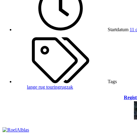
Startdatum
11 
Tags
lange rug
touringrugzak
Regist