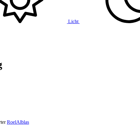
Licht
g
ter
RoelAlblas