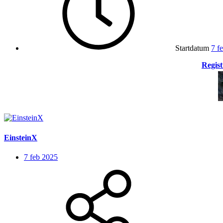
Startdatum
7 f
Regist
EinsteinX
7 feb 2025