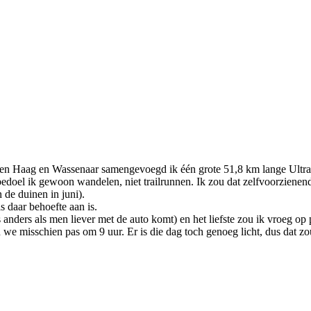
 Den Haag en Wassenaar samengevoegd ik één grote 51,8 km lange Ultra 
 bedoel ik gewoon wandelen, niet trailrunnen. Ik zou dat zelfvoorziene
de duinen in juni).
 daar behoefte aan is.
 anders als men liever met de auto komt) en het liefste zou ik vroeg o
n we misschien pas om 9 uur. Er is die dag toch genoeg licht, dus dat 