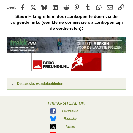
Facebook
X
Bluesky
LinkedIn
Reddit
Pinterest
Tumblr
WhatsApp
E-mail
kopp
Deel:
Steun Hiking-site.nl door aankopen te doen via de
volgende links (een kleine commissie op aankopen zijn
de verdiensten):
Discussie: wandelgebieden
HIKING-SITE.NL OP:
Facebook
Bluesky
Twitter