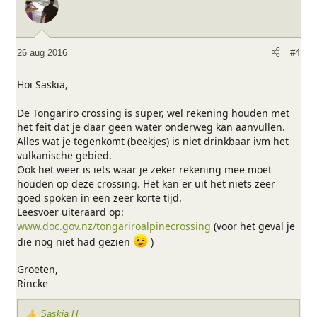
d
e
r
i
26 aug 2016
#4
n
g
Hoi Saskia,
e
n
De Tongariro crossing is super, wel rekening houden met
:
het feit dat je daar
geen
water onderweg kan aanvullen.
Alles wat je tegenkomt (beekjes) is niet drinkbaar ivm het
vulkanische gebied.
Ook het weer is iets waar je zeker rekening mee moet
houden op deze crossing. Het kan er uit het niets zeer
goed spoken in een zeer korte tijd.
Leesvoer uiteraard op:
www.doc.gov.nz/tongariroalpinecrossing
(voor het geval je
die nog niet had gezien
)
Groeten,
Rincke
Saskia H