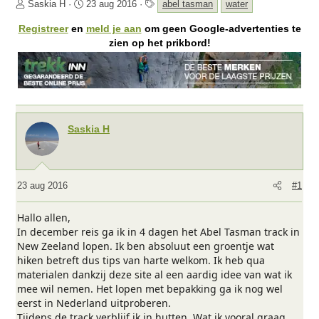
O
S
T
Saskia H
23 aug 2016
abel tasman
water
n
t
a
Registreer
en
meld je aan
om geen Google-advertenties te
d
a
g
zien op het prikbord!
e
r
s
r
t
w
d
e
a
r
t
p
u
Saskia H
s
m
t
a
r
23 aug 2016
#1
t
e
r
Hallo allen,
In december reis ga ik in 4 dagen het Abel Tasman track in
New Zeeland lopen. Ik ben absoluut een groentje wat
hiken betreft dus tips van harte welkom. Ik heb qua
materialen dankzij deze site al een aardig idee van wat ik
mee wil nemen. Het lopen met bepakking ga ik nog wel
eerst in Nederland uitproberen.
Tijdens de track verblijf ik in hutten. Wat ik vooral graag