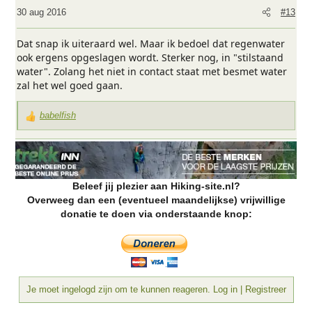
30 aug 2016
#13
Dat snap ik uiteraard wel. Maar ik bedoel dat regenwater
ook ergens opgeslagen wordt. Sterker nog, in "stilstaand
water". Zolang het niet in contact staat met besmet water
zal het wel goed gaan.
babelfish
W
a
a
r
d
Beleef jij plezier aan Hiking-site.nl?
e
Overweeg dan een (eventueel maandelijkse) vrijwillige
r
donatie te doen via onderstaande knop:
i
n
g
e
n
:
Je moet ingelogd zijn om te kunnen reageren. Log in | Registreer