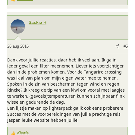
W
a
a
r
Saskia H
d
e
r
i
26 aug 2016
#5
n
g
Dank voor jullie reacties, daar heb ik veel aan. Ik ga in
e
ieder geval een filter meenemen. Liever iets voorzichtiger
n
dan in de problemen komen. Voor de Tangariro crossing
:
was ik al van plan om mijn eigen water mee te nemen.
Spoken in de zin van beschermen tegen wind en regen
Rincke? Ik kreeg de tip van een kiwi om vooral met laagjes
te werken. (gevoels)temperaturen kunnen schijnbaar flink
wisselen gedurende de dag.
Een lijstje maken op lighterpack ga ik ook eens proberen!
Succes met de voorbereidingen van jullie prachtige reis
Jasper, leuke website hebben jullie!
Kiewie