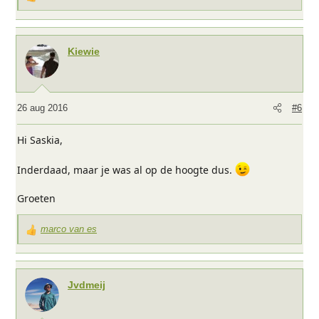
W
a
a
r
Kiewie
d
e
r
i
26 aug 2016
#6
n
g
Hi Saskia,
e
n
Inderdaad, maar je was al op de hoogte dus.
:
Groeten
marco van es
W
a
a
r
Jvdmeij
d
e