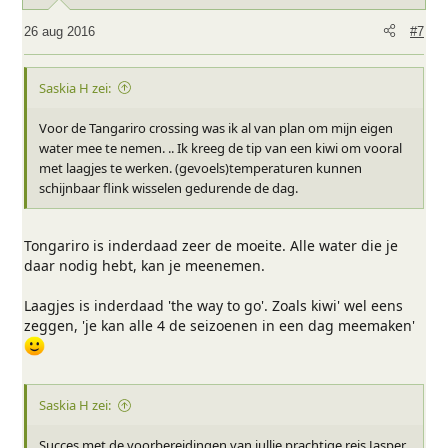
r
i
26 aug 2016
#7
n
g
e
Saskia H zei:
n
:
Voor de Tangariro crossing was ik al van plan om mijn eigen
water mee te nemen. .. Ik kreeg de tip van een kiwi om vooral
met laagjes te werken. (gevoels)temperaturen kunnen
schijnbaar flink wisselen gedurende de dag.
Tongariro is inderdaad zeer de moeite. Alle water die je
daar nodig hebt, kan je meenemen.
Laagjes is inderdaad 'the way to go'. Zoals kiwi' wel eens
zeggen, 'je kan alle 4 de seizoenen in een dag meemaken'
Saskia H zei:
Succes met de voorbereidingen van jullie prachtige reis Jasper,