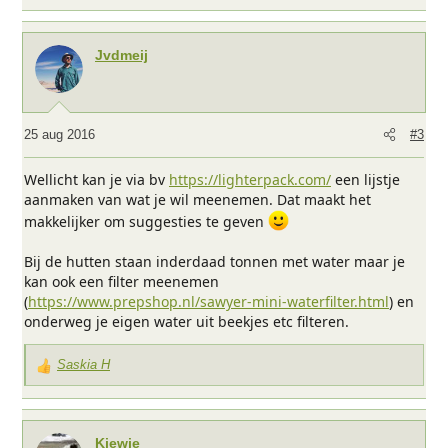
a
a
r
Jvdmeij
d
e
r
i
25 aug 2016
#3
n
g
Wellicht kan je via bv
https://lighterpack.com/
een lijstje
e
aanmaken van wat je wil meenemen. Dat maakt het
n
makkelijker om suggesties te geven
:
Bij de hutten staan inderdaad tonnen met water maar je
kan ook een filter meenemen
(
https://www.prepshop.nl/sawyer-mini-waterfilter.html
) en
onderweg je eigen water uit beekjes etc filteren.
Saskia H
W
a
a
r
Kiewie