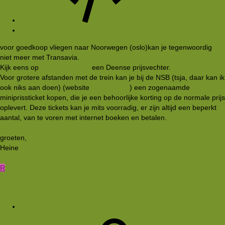
#4
voor goedkoop vliegen naar Noorwegen (oslo)kan je tegenwoordig
niet meer met Transavia.
Kijk eens op
www.sterling.dk
een Deense prijsvechter.
Voor grotere afstanden met de trein kan je bij de NSB (tsja, daar kan ik
ook niks aan doen) (website
www.nsb.no
) een zogenaamde
miniprissticket kopen, die je een behoorlijke korting op de normale prijs
oplevert. Deze tickets kan je mits voorradig, er zijn altijd een beperkt
aantal, van te voren met internet boeken en betalen.
groeten,
Heine
R
Reisdiertje
21 feb 2006