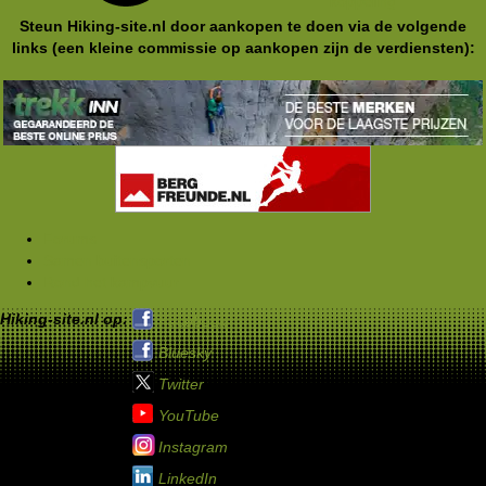
koppeling
Steun Hiking-site.nl door aankopen te doen via de volgende
links (een kleine commissie op aankopen zijn de verdiensten):
Forums
Samen buitensporten
Rond het kampvuur
Hiking-site.nl op:
Facebook
Bluesky
Twitter
YouTube
Instagram
LinkedIn