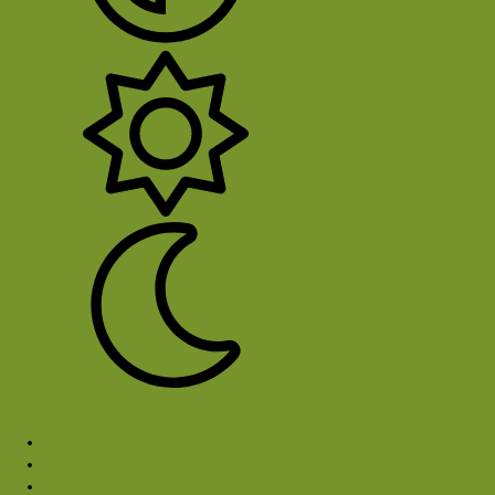
System
Licht
Donker
Sluit Menu
Forums
Samen buitensporten
Rond het kampvuur