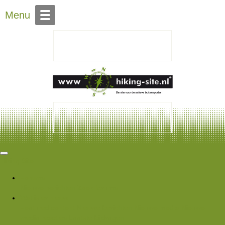
Over Hiking-site.nl
Menu
Hiking Site
Forums
Nieuwe berichten
Zoek forums
Wat is er nieuw
Featured content
Nieuwe berichten
Nieuwe media
Nieuwe
media reacties
Laatste bijdragen