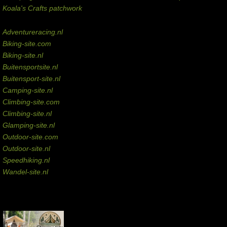
Koala's Crafts patchwork
Domeinen te koop
Adventureracing.nl
Biking-site.com
Biking-site.nl
Buitensportsite.nl
Buitensport-site.nl
Camping-site.nl
Climbing-site.com
Climbing-site.nl
Glamping-site.nl
Outdoor-site.com
Outdoor-site.nl
Speedhiking.nl
Wandel-site.nl
Commissie-links
Aankopen via deze links geven de beheerder een kleine commissie.