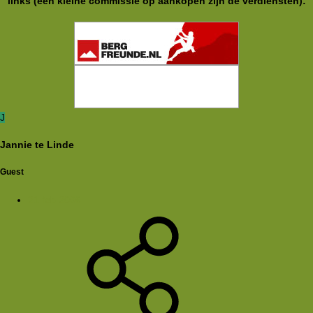
links (een kleine commissie op aankopen zijn de verdiensten):
J
Jannie te Linde
Guest
21 feb 2006