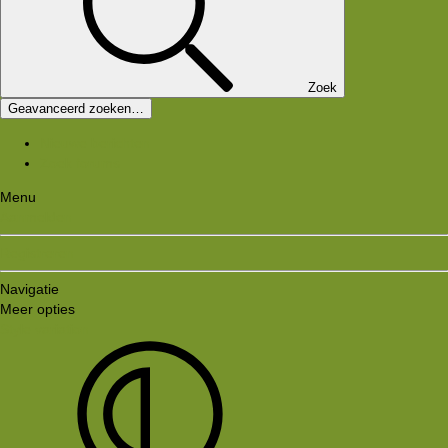
Zoek
Geavanceerd zoeken…
Nieuwe berichten
Zoek forums
Menu
Aanmelden
Registreren
Navigatie
Meer opties
Style variation