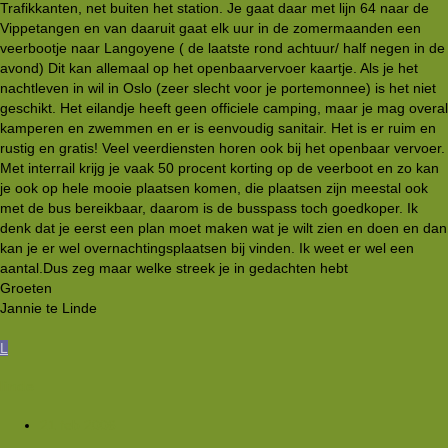
Trafikkanten, net buiten het station. Je gaat daar met lijn 64 naar de
Vippetangen en van daaruit gaat elk uur in de zomermaanden een
veerbootje naar Langoyene ( de laatste rond achtuur/ half negen in de
avond) Dit kan allemaal op het openbaarvervoer kaartje. Als je het
nachtleven in wil in Oslo (zeer slecht voor je portemonnee) is het niet
geschikt. Het eilandje heeft geen officiele camping, maar je mag overal
kamperen en zwemmen en er is eenvoudig sanitair. Het is er ruim en
rustig en gratis! Veel veerdiensten horen ook bij het openbaar vervoer.
Met interrail krijg je vaak 50 procent korting op de veerboot en zo kan
je ook op hele mooie plaatsen komen, die plaatsen zijn meestal ook
met de bus bereikbaar, daarom is de busspass toch goedkoper. Ik
denk dat je eerst een plan moet maken wat je wilt zien en doen en dan
kan je er wel overnachtingsplaatsen bij vinden. Ik weet er wel een
aantal.Dus zeg maar welke streek je in gedachten hebt
Groeten
Jannie te Linde
L
linde
21 feb 2006