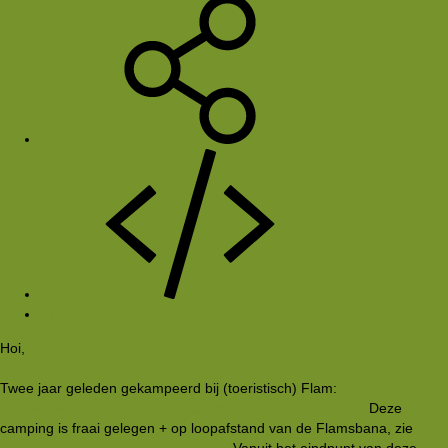
#7
Hoi,
Twee jaar geleden gekampeerd bij (toeristisch) Flam:
http://www.flaam-camping.no/setval.dfm?LANGUAGE=GB
Deze
camping is fraai gelegen + op loopafstand van de Flamsbana, zie
http://www.visitflam.com/default.asp
. Vanuit het eindpunt van deze