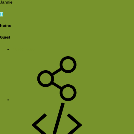
Jannie
H
heine
Guest
21 feb 2006