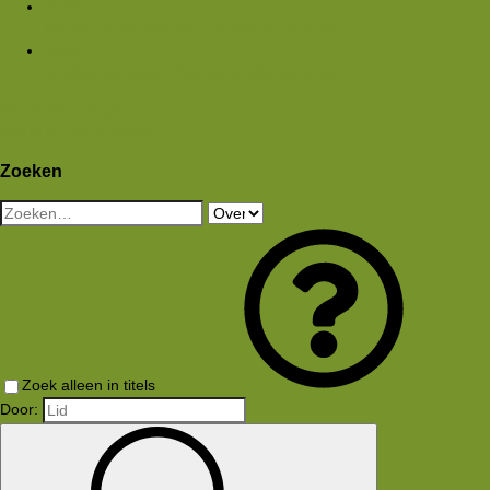
Media
Nieuwe media
Nieuwe reacties
Zoek media
Leden
Huidige bezoekers
Nieuwe profiel berichten
Aanmelden
Registreren
Wat is er nieuw
Zoeken
Zoeken
Zoek alleen in titels
Door: