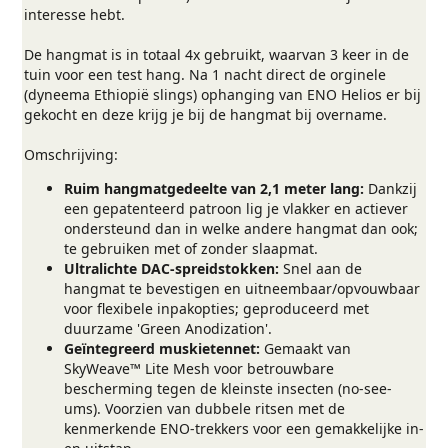
interesse hebt.
De hangmat is in totaal 4x gebruikt, waarvan 3 keer in de
tuin voor een test hang. Na 1 nacht direct de orginele
(dyneema Ethiopië slings) ophanging van ENO Helios er bij
gekocht en deze krijg je bij de hangmat bij overname.
Omschrijving:
Ruim hangmatgedeelte van 2,1 meter lang:
Dankzij
een gepatenteerd patroon lig je vlakker en actiever
ondersteund dan in welke andere hangmat dan ook;
te gebruiken met of zonder slaapmat.
Ultralichte DAC-spreidstokken:
Snel aan de
hangmat te bevestigen en uitneembaar/opvouwbaar
voor flexibele inpakopties; geproduceerd met
duurzame 'Green Anodization'.
Geïntegreerd muskietennet:
Gemaakt van
SkyWeave™ Lite Mesh voor betrouwbare
bescherming tegen de kleinste insecten (no-see-
ums). Voorzien van dubbele ritsen met de
kenmerkende ENO-trekkers voor een gemakkelijke in-