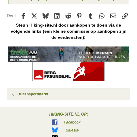
Facebook
X
Bluesky
LinkedIn
Reddit
Pinterest
Tumblr
WhatsApp
E-mail
kopp
Deel:
Steun Hiking-site.nl door aankopen te doen via de
volgende links (een kleine commissie op aankopen zijn
de verdiensten):
Buitensportmarkt
HIKING-SITE.NL OP:
Facebook
Bluesky