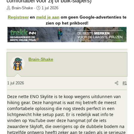
comfortabel voor zij of buik-slapers)
O
S
Brain-Shake
1 jul 2026
n
t
Registreer
en
meld je aan
om geen Google-advertenties te
d
a
zien op het prikbord!
e
r
r
t
w
d
e
a
r
t
p
u
Brain-Shake
s
m
t
a
r
1 jul 2026
#1
t
e
Deze nette ENO Skylite is te koop wegens uitdunnen van
r
hiking gear. Deze hangmat is wat mij betreft de meest
comfortabele oplossing die nog steeds perfect in een
lichtgewicht hike setup past. Er is redelijk wat info te
vinden op YouTube over deze hangmat (of de iets
zwaardere Skyloft, die overigens op de dubbele bodem na
hetzelfde ontwerp heeft) zeker aan te raden als je serieuze