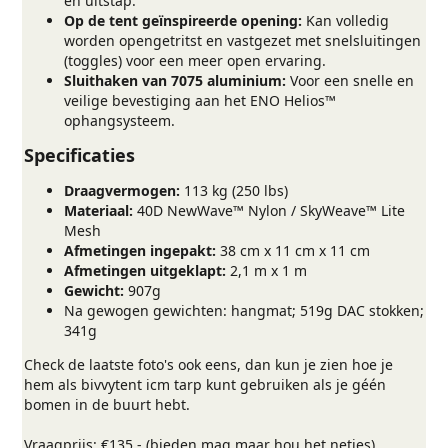
en uitstap.
Op de tent geïnspireerde opening:
Kan volledig
worden opengetritst en vastgezet met snelsluitingen
(toggles) voor een meer open ervaring.
Sluithaken van 7075 aluminium:
Voor een snelle en
veilige bevestiging aan het ENO Helios™
ophangsysteem.
Specificaties​
Draagvermogen:
113 kg (250 lbs)
Materiaal:
40D NewWave™ Nylon / SkyWeave™ Lite
Mesh
Afmetingen ingepakt:
38 cm x 11 cm x 11 cm
Afmetingen uitgeklapt:
2,1 m x 1 m
Gewicht:
907g
Na gewogen gewichten: hangmat; 519g DAC stokken;
341g
Check de laatste foto's ook eens, dan kun je zien hoe je
hem als bivvytent icm tarp kunt gebruiken als je géén
bomen in de buurt hebt.
Vraagprijs: €135,- (bieden mag maar hou het netjes).