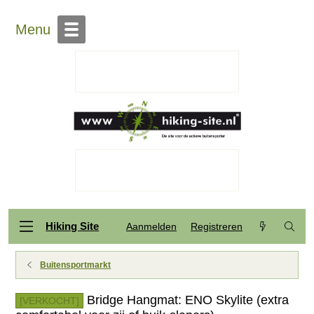
Menu
Hiking Site
Aanmelden
Registreren
Buitensportmarkt
Bridge Hangmat: ENO Skylite (extra
[VERKOCHT]