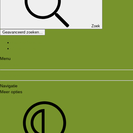
Zoek
Geavanceerd zoeken…
Nieuwe berichten
Zoek forums
Menu
Aanmelden
Registreren
Navigatie
Meer opties
Style variation