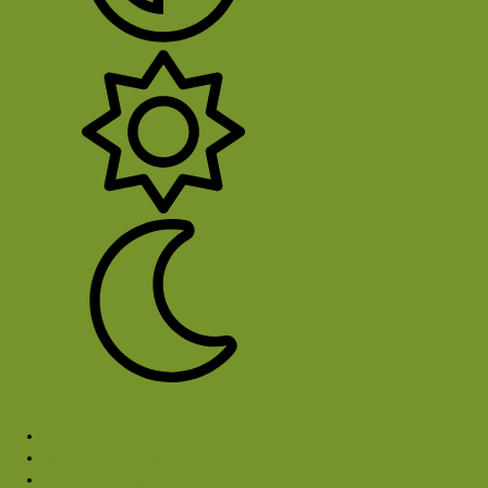
System
Licht
Donker
Sluit Menu
Forums
Samen buitensporten
Rond het kampvuur