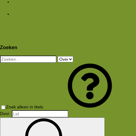
Media
Nieuwe media
Nieuwe reacties
Zoek media
Leden
Huidige bezoekers
Nieuwe profiel berichten
Aanmelden
Registreren
Wat is er nieuw
Zoeken
Zoeken
Zoek alleen in titels
Door: