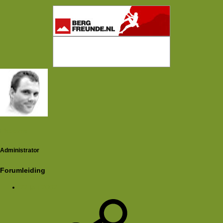
Rkoome
Administrator
Forumleiding
22 jan 2002