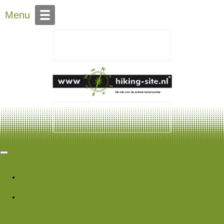
Over Hiking-site.nl
Menu
Hiking Site
Forums
Nieuwe berichten
Zoek forums
Wat is er nieuw
Featured content
Nieuwe berichten
Nieuwe media
Nieuwe
media reacties
Laatste bijdragen