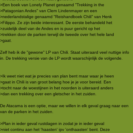
>Een boek van Lonely Planet genaamd "Trekking in the
>Patagonian Andes" van Clem Lindenmayer en een
>nederlandstalige genaamd "Reishandboek Chili" van Henk
>Filippo. Ze zijn beide interessant. De eerste behandeld het
>zuidelijk deel van de Andes en is puur gericht op het
>trekken door de parken terwijl de tweede over het hele land
>gaat.
Zelf heb ik de "gewone" LP van Chili. Staat uiteraard veel nuttige info
in. De trekking versie van de LP wordt waarschijnlijk de volgende.
>Ik weet niet wat je precies van plan bent maar waar je heen
>gaat in Chili is van groot belang hoe je je voor bereid. Een
>tocht naar de woestijnen in het noorden is uiteraard anders
>dan een trekking over een gletscher in het zuiden.
De Atacama is een optie, maar we willen in elk geval graag naar een
van de parken in het zuiden.
>Plan in ieder geval rustdagen in zodat je in ieder geval
>niet continu aan het 'haasten' ipv 'onthaasten' bent. Deze