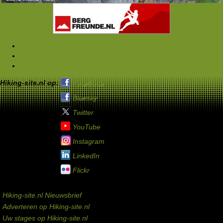
Forums
Samen buitensporten
Rond het kampvuur
Hiking-site.nl op:
Facebook
Bluesky
Twitter
YouTube
Instagram
LinkedIn
Flickr
Service links
Hiking-site.nl Nieuwsbrief
Adverteren op Hiking-site.nl
Uw stages op Hiking-site.nl