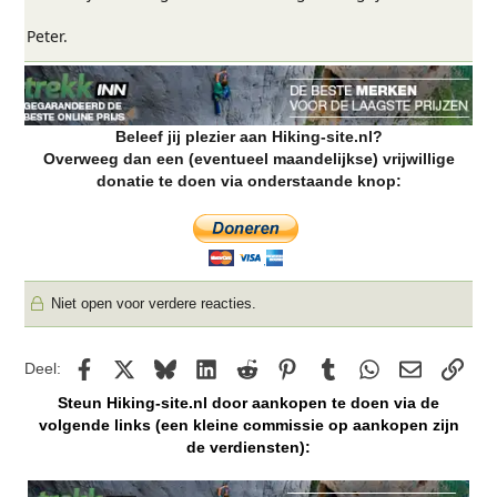
Peter.
Beleef jij plezier aan Hiking-site.nl?
Overweeg dan een (eventueel maandelijkse) vrijwillige
donatie te doen via onderstaande knop:
Niet open voor verdere reacties.
Facebook
X
Bluesky
LinkedIn
Reddit
Pinterest
Tumblr
WhatsApp
E-mail
kopp
Deel:
Steun Hiking-site.nl door aankopen te doen via de
volgende links (een kleine commissie op aankopen zijn
de verdiensten):