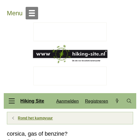
Menu
Hiking Site
Aanmelden
Registreren
Rond het kampvuur
corsica, gas of benzine?