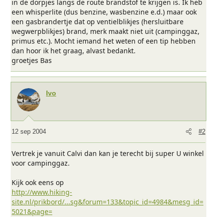
in de dorpjes langs de route brandstof te krijgen is. Ik heb
een whisperlite (dus benzine, wasbenzine e.d.) maar ook
een gasbrandertje dat op ventielblikjes (hersluitbare
wegwerpblikjes) brand, merk maakt niet uit (campinggaz,
primus etc.). Mocht iemand het weten of een tip hebben
dan hoor ik het graag, alvast bedankt.
groetjes Bas
Ivo
12 sep 2004
#2
Vertrek je vanuit Calvi dan kan je terecht bij super U winkel
voor campinggaz.
Kijk ook eens op
http://www.hiking-
site.nl/prikbord/...sg&forum=133&topic_id=4984&mesg_id=
5021&page=