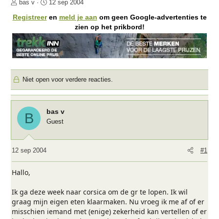
O
S
bas v
12 sep 2004
n
t
Registreer
en
meld je aan
om geen Google-advertenties te
d
a
zien op het prikbord!
e
r
r
t
w
d
e
a
r
t
Niet open voor verdere reacties.
p
u
s
m
t
a
bas v
B
r
Guest
t
e
r
12 sep 2004
#1
Hallo,
Ik ga deze week naar corsica om de gr te lopen. Ik wil
graag mijn eigen eten klaarmaken. Nu vroeg ik me af of er
misschien iemand met (enige) zekerheid kan vertellen of er