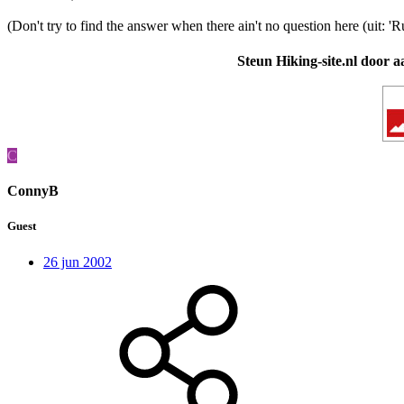
(Don't try to find the answer when there ain't no question here (uit: 'R
Steun Hiking-site.nl door a
C
ConnyB
Guest
26 jun 2002