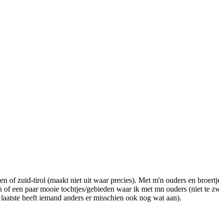
n of zuid-tirol (maakt niet uit waar precies). Met m'n ouders en broertj
n of een paar mooie tochtjes/gebieden waar ik met mn ouders (niet te zw
t laatste heeft iemand anders er misschien ook nog wat aan).