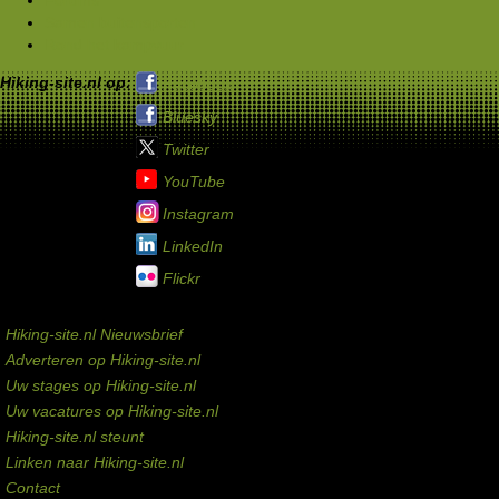
Samen buitensporten
Rond het kampvuur
Hiking-site.nl op:
Facebook
Bluesky
Twitter
YouTube
Instagram
LinkedIn
Flickr
Service links
Hiking-site.nl Nieuwsbrief
Adverteren op Hiking-site.nl
Uw stages op Hiking-site.nl
Uw vacatures op Hiking-site.nl
Hiking-site.nl steunt
Linken naar Hiking-site.nl
Contact