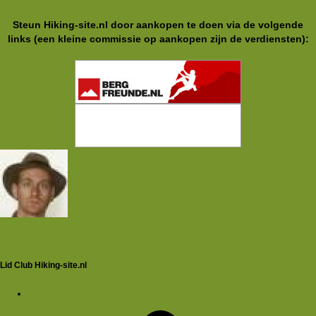
Steun Hiking-site.nl door aankopen te doen via de volgende
links (een kleine commissie op aankopen zijn de verdiensten):
aqdennis
Lid Club Hiking-site.nl
4 okt 2002