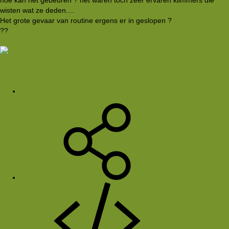
hoe kan het gebeuren ? het waren toch zeer ervaren klimmers die
wisten wat ze deden....
Het grote gevaar van routine ergens er in geslopen ?
??
martin
6 okt 2002