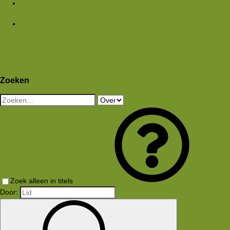
Media
Nieuwe media
Nieuwe reacties
Zoek media
Leden
Huidige bezoekers
Nieuwe profiel berichten
Aanmelden
Registreren
Wat is er nieuw
Zoeken
Zoeken
Zoek alleen in titels
Door: