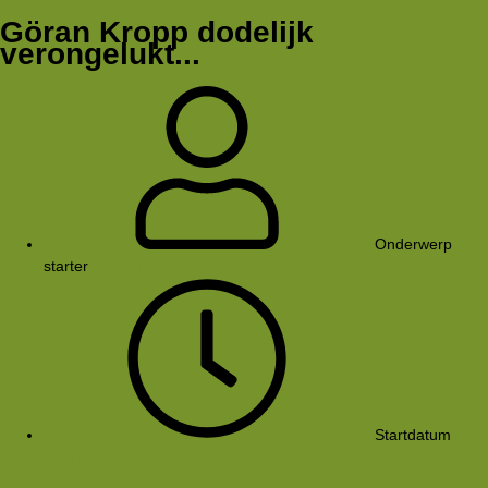
Göran Kropp dodelijk
verongelukt...
Onderwerp
starter
Rkoome
Startdatum
4
okt 2002