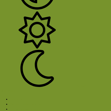
System
Licht
Donker
Sluit Menu
Forums
Samen buitensporten
Rond het kampvuur