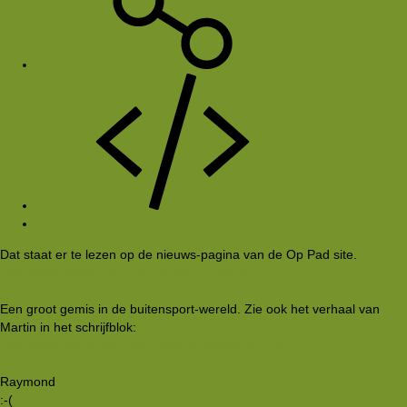
#1
Dat staat er te lezen op de nieuws-pagina van de Op Pad site.
http://www.oppad.nl/u_op_nieuws_home.htm
Een groot gemis in de buitensport-wereld. Zie ook het verhaal van
Martin in het schrijfblok:
http://www.hiking-site.nl/schrijfblok_20010215.php
Raymond
:-(