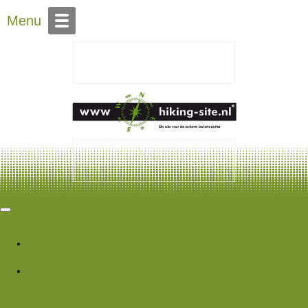
Over Hiking-site.nl
Menu
Hiking Site
Forums
Nieuwe berichten
Zoek forums
Wat is er nieuw
Featured content
Nieuwe berichten
Nieuwe media
Nieuwe
media reacties
Laatste bijdragen