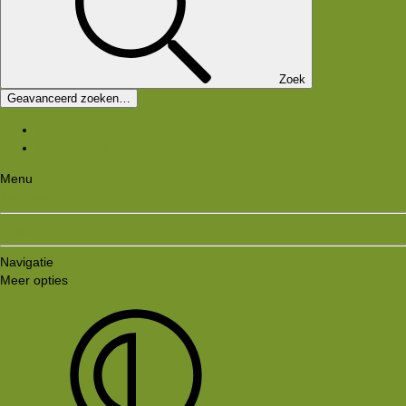
Zoek
Geavanceerd zoeken…
Nieuwe berichten
Zoek forums
Menu
Aanmelden
Registreren
Navigatie
Meer opties
Style variation