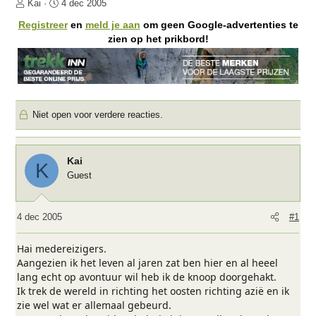
O
S
Kai
4 dec 2005
n
t
Registreer
en
meld je aan
om geen Google-advertenties te
d
a
zien op het prikbord!
e
r
r
t
w
d
e
a
r
t
Niet open voor verdere reacties.
p
u
s
m
t
a
Kai
K
r
Guest
t
e
r
4 dec 2005
#1
Hai medereizigers.
Aangezien ik het leven al jaren zat ben hier en al heeel
lang echt op avontuur wil heb ik de knoop doorgehakt.
Ik trek de wereld in richting het oosten richting azië en ik
zie wel wat er allemaal gebeurd.