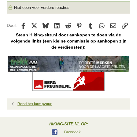
Niet open voor verdere reacties.
Facebook
X
Bluesky
LinkedIn
Reddit
Pinterest
Tumblr
WhatsApp
E-mail
kopp
Deel:
Steun Hiking-site.nl door aankopen te doen via de
volgende links (een kleine commissie op aankopen zijn
de verdiensten):
Rond het kampvuur
HIKING-SITE.NL OP:
Facebook