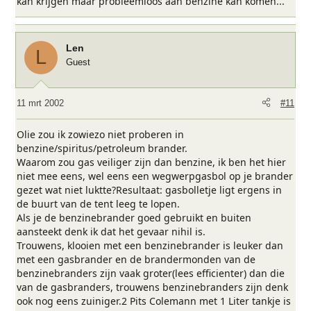
kan krijgen maar probleemloos aan benzine kan komen...
Len
L
Guest
11 mrt 2002
#11
Olie zou ik zowiezo niet proberen in
benzine/spiritus/petroleum brander.
Waarom zou gas veiliger zijn dan benzine, ik ben het hier
niet mee eens, wel eens een wegwerpgasbol op je brander
gezet wat niet luktte?Resultaat: gasbolletje ligt ergens in
de buurt van de tent leeg te lopen.
Als je de benzinebrander goed gebruikt en buiten
aansteekt denk ik dat het gevaar nihil is.
Trouwens, klooien met een benzinebrander is leuker dan
met een gasbrander en de brandermonden van de
benzinebranders zijn vaak groter(lees efficienter) dan die
van de gasbranders, trouwens benzinebranders zijn denk
ook nog eens zuiniger.2 Pits Colemann met 1 Liter tankje is