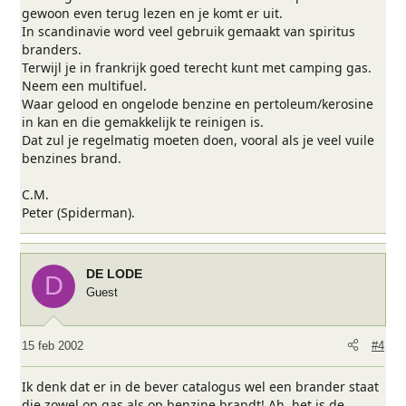
gewoon even terug lezen en je komt er uit.
In scandinavie word veel gebruik gemaakt van spiritus
branders.
Terwijl je in frankrijk goed terecht kunt met camping gas.
Neem een multifuel.
Waar gelood en ongelode benzine en pertoleum/kerosine
in kan en die gemakkelijk te reinigen is.
Dat zul je regelmatig moeten doen, vooral als je veel vuile
benzines brand.
C.M.
Peter (Spiderman).
DE LODE
D
Guest
15 feb 2002
#4
Ik denk dat er in de bever catalogus wel een brander staat
die zowel op gas als op benzine brandt! Ah, het is de