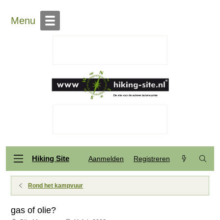
Menu
Hiking Site
Aanmelden
Registreren
Rond het kampvuur
gas of olie?