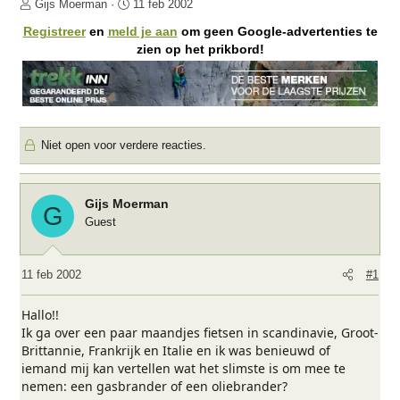
O
S
Gijs Moerman
11 feb 2002
n
t
Registreer
en
meld je aan
om geen Google-advertenties te
d
a
zien op het prikbord!
e
r
r
t
w
d
e
a
r
t
Niet open voor verdere reacties.
p
u
s
m
t
a
Gijs Moerman
G
r
Guest
t
e
r
11 feb 2002
#1
Hallo!!
Ik ga over een paar maandjes fietsen in scandinavie, Groot-
Brittannie, Frankrijk en Italie en ik was benieuwd of
iemand mij kan vertellen wat het slimste is om mee te
nemen: een gasbrander of een oliebrander?