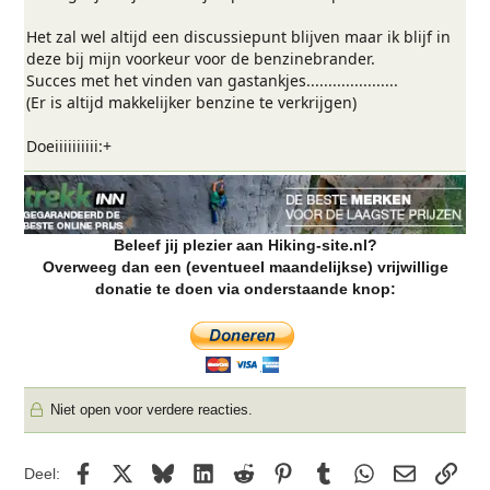
Het zal wel altijd een discussiepunt blijven maar ik blijf in
deze bij mijn voorkeur voor de benzinebrander.
Succes met het vinden van gastankjes.....................
(Er is altijd makkelijker benzine te verkrijgen)
Doeiiiiiiiiii:+
Beleef jij plezier aan Hiking-site.nl?
Overweeg dan een (eventueel maandelijkse) vrijwillige
donatie te doen via onderstaande knop:
Niet open voor verdere reacties.
Facebook
X
Bluesky
LinkedIn
Reddit
Pinterest
Tumblr
WhatsApp
E-mail
kopp
Deel: