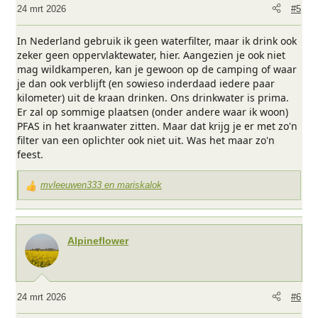
i
24 mrt 2026
#5
n
g
In Nederland gebruik ik geen waterfilter, maar ik drink ook
e
zeker geen oppervlaktewater, hier. Aangezien je ook niet
n
mag wildkamperen, kan je gewoon op de camping of waar
:
je dan ook verblijft (en sowieso inderdaad iedere paar
kilometer) uit de kraan drinken. Ons drinkwater is prima.
Er zal op sommige plaatsen (onder andere waar ik woon)
PFAS in het kraanwater zitten. Maar dat krijg je er met zo'n
filter van een oplichter ook niet uit. Was het maar zo'n
feest.
mvleeuwen333
en
mariskalok
W
a
a
r
Alpineflower
d
e
r
i
24 mrt 2026
#6
n