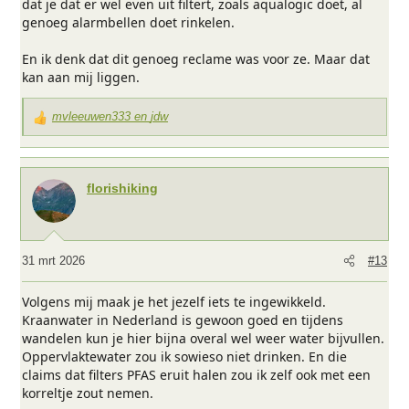
dat je dat er wel even uit filtert, zoals aqualogic doet, al
genoeg alarmbellen doet rinkelen.
En ik denk dat dit genoeg reclame was voor ze. Maar dat
kan aan mij liggen.
mvleeuwen333
en
jdw
W
a
a
r
florishiking
d
e
r
i
31 mrt 2026
#13
n
g
Volgens mij maak je het jezelf iets te ingewikkeld.
e
Kraanwater in Nederland is gewoon goed en tijdens
n
wandelen kun je hier bijna overal wel weer water bijvullen.
:
Oppervlaktewater zou ik sowieso niet drinken. En die
claims dat filters PFAS eruit halen zou ik zelf ook met een
korreltje zout nemen.