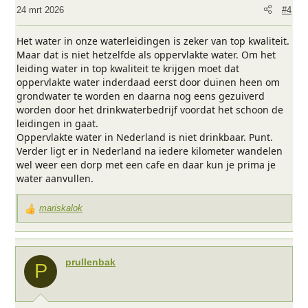
24 mrt 2026
#4
Het water in onze waterleidingen is zeker van top kwaliteit.
Maar dat is niet hetzelfde als oppervlakte water. Om het
leiding water in top kwaliteit te krijgen moet dat
oppervlakte water inderdaad eerst door duinen heen om
grondwater te worden en daarna nog eens gezuiverd
worden door het drinkwaterbedrijf voordat het schoon de
leidingen in gaat.
Oppervlakte water in Nederland is niet drinkbaar. Punt.
Verder ligt er in Nederland na iedere kilometer wandelen
wel weer een dorp met een cafe en daar kun je prima je
water aanvullen.
mariskalok
W
a
a
r
prullenbak
P
d
e
r