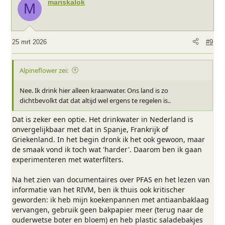
mariskalok
M
d
e
r
i
25 mrt 2026
#9
n
g
e
Alpineflower zei:
n
:
Nee. Ik drink hier alleen kraanwater. Ons land is zo
dichtbevolkt dat dat altijd wel ergens te regelen is..
Dat is zeker een optie. Het drinkwater in Nederland is
onvergelijkbaar met dat in Spanje, Frankrijk of
Griekenland. In het begin dronk ik het ook gewoon, maar
de smaak vond ik toch wat 'harder'. Daarom ben ik gaan
experimenteren met waterfilters.
Na het zien van documentaires over PFAS en het lezen van
informatie van het RIVM, ben ik thuis ook kritischer
geworden: ik heb mijn koekenpannen met antiaanbaklaag
vervangen, gebruik geen bakpapier meer (terug naar de
ouderwetse boter en bloem) en heb plastic saladebakjes