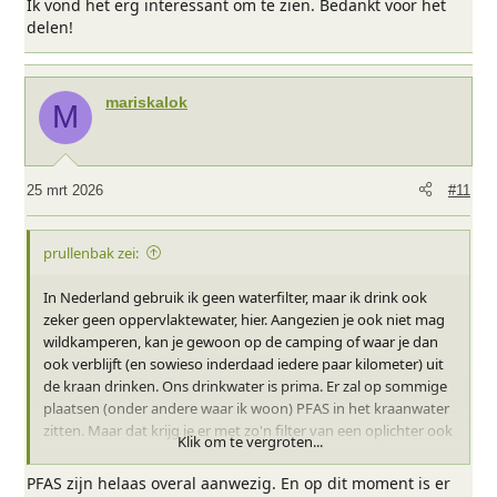
Ik vond het erg interessant om te zien. Bedankt voor het
delen!
mariskalok
M
25 mrt 2026
#11
prullenbak zei:
In Nederland gebruik ik geen waterfilter, maar ik drink ook
zeker geen oppervlaktewater, hier. Aangezien je ook niet mag
wildkamperen, kan je gewoon op de camping of waar je dan
ook verblijft (en sowieso inderdaad iedere paar kilometer) uit
de kraan drinken. Ons drinkwater is prima. Er zal op sommige
plaatsen (onder andere waar ik woon) PFAS in het kraanwater
zitten. Maar dat krijg je er met zo'n filter van een oplichter ook
Klik om te vergroten...
niet uit. Was het maar zo'n feest.
PFAS zijn helaas overal aanwezig. En op dit moment is er