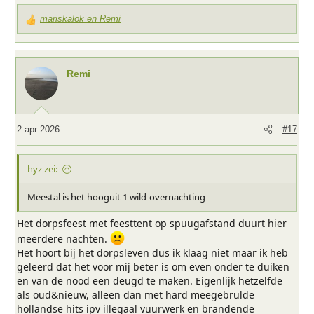
mariskalok
en
Remi
W
a
a
r
Remi
d
e
r
i
2 apr 2026
#17
n
g
e
hyz zei:
n
:
Meestal is het hooguit 1 wild-overnachting
Het dorpsfeest met feesttent op spuugafstand duurt hier
meerdere nachten.
Het hoort bij het dorpsleven dus ik klaag niet maar ik heb
geleerd dat het voor mij beter is om even onder te duiken
en van de nood een deugd te maken. Eigenlijk hetzelfde
als oud&nieuw, alleen dan met hard meegebrulde
hollandse hits ipv illegaal vuurwerk en brandende