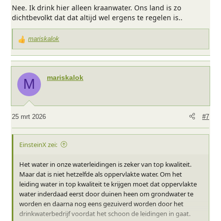
g
Nee. Ik drink hier alleen kraanwater. Ons land is zo
e
dichtbevolkt dat dat altijd wel ergens te regelen is..
n
:
mariskalok
W
a
a
r
mariskalok
M
d
e
r
i
25 mrt 2026
#7
n
g
e
EinsteinX zei:
n
:
Het water in onze waterleidingen is zeker van top kwaliteit.
Maar dat is niet hetzelfde als oppervlakte water. Om het
leiding water in top kwaliteit te krijgen moet dat oppervlakte
water inderdaad eerst door duinen heen om grondwater te
worden en daarna nog eens gezuiverd worden door het
drinkwaterbedrijf voordat het schoon de leidingen in gaat.