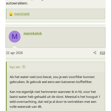
autowrakken.
mariskalok
W
a
a
r
mariskalok
M
d
e
r
i
22 apr 2026
#18
n
g
e
hyz zei:
n
:
Als het water veel zooi bevat, zou je een voorfilter kunnen
gebruiken. Ik gebruik wel eens een katoenen koffiefilter.
Kan me eigenlijk niet herinneren wanneer ik in NL voor het
laatst water heb gehaald uit de sloot. Meestal is het hooguit 1
wild-overnachting, dat red je al door te vertrekken met een
volle waterzak van 4lt.