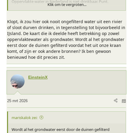
Oppervlakte water in Nederland is niet drinkbaar. Punt.
Klik om te vergroten...
Verder ligt er in Nederland na iedere kilometer wandelen wel
weer een dorp met een cafe en daar kun je prima je water
aanvullen.
Klopt, ik zou hier ook nooit ongefilterd water uit een rivier
of sloot durven drinken, in tegenstelling tot bijvoorbeeld in
IJsland. De kaart die ik deelde heeft betrekking op zowel
oppervlaktewater als grondwater. Wordt al het grondwater
eerst door de duinen gefilterd voordat het uit onze kraan
komt, of zijn er ook andere bronnen? Ik ben gewoon
benieuwd hoe dit precies zit.
EinsteinX
25 mrt 2026
#8
mariskalok zei:
Wordt al het grondwater eerst door de duinen gefilterd