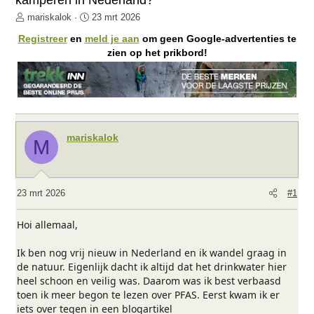
kamperen in Nederland?
O
S
mariskalok
23 mrt 2026
n
t
Registreer
en
meld je aan
om geen Google-advertenties te
d
a
zien op het prikbord!
e
r
r
t
w
d
e
a
r
t
p
u
mariskalok
M
s
m
t
a
r
23 mrt 2026
#1
t
e
Hoi allemaal,
r
Ik ben nog vrij nieuw in Nederland en ik wandel graag in
de natuur. Eigenlijk dacht ik altijd dat het drinkwater hier
heel schoon en veilig was. Daarom was ik best verbaasd
toen ik meer begon te lezen over PFAS. Eerst kwam ik er
iets over tegen in een blogartikel