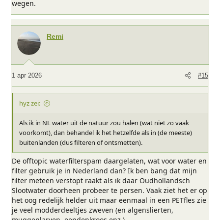
wegen.
Remi
1 apr 2026
#15
hyz zei:
Als ik in NL water uit de natuur zou halen (wat niet zo vaak
voorkomt), dan behandel ik het hetzelfde als in (de meeste)
buitenlanden (dus filteren of ontsmetten).
De offtopic waterfilterspam daargelaten, wat voor water en
filter gebruik je in Nederland dan? Ik ben bang dat mijn
filter meteen verstopt raakt als ik daar Oudhollandsch
Slootwater doorheen probeer te persen. Vaak ziet het er op
het oog redelijk helder uit maar eenmaal in een PETfles zie
je veel modderdeeltjes zweven (en algenslierten,
muggenlarven, eendenkroos enz.).