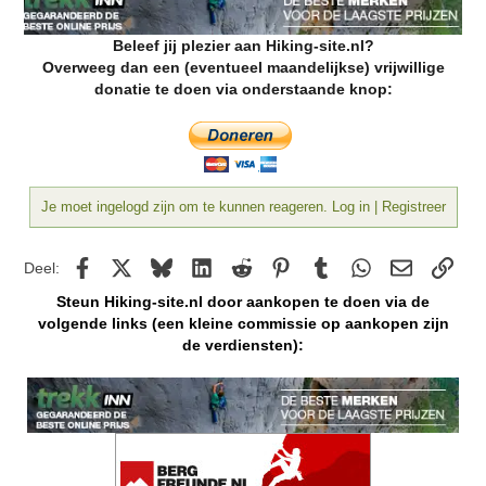
Beleef jij plezier aan Hiking-site.nl?
Overweeg dan een (eventueel maandelijkse) vrijwillige
donatie te doen via onderstaande knop:
Je moet ingelogd zijn om te kunnen reageren. Log in | Registreer
Facebook
X
Bluesky
LinkedIn
Reddit
Pinterest
Tumblr
WhatsApp
E-mail
kopp
Deel:
Steun Hiking-site.nl door aankopen te doen via de
volgende links (een kleine commissie op aankopen zijn
de verdiensten):