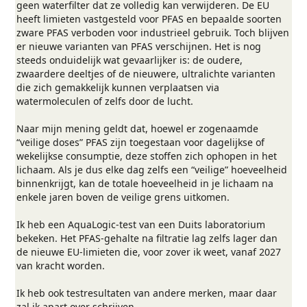
geen waterfilter dat ze volledig kan verwijderen. De EU
heeft limieten vastgesteld voor PFAS en bepaalde soorten
zware PFAS verboden voor industrieel gebruik. Toch blijven
er nieuwe varianten van PFAS verschijnen. Het is nog
steeds onduidelijk wat gevaarlijker is: de oudere,
zwaardere deeltjes of de nieuwere, ultralichte varianten
die zich gemakkelijk kunnen verplaatsen via
watermoleculen of zelfs door de lucht.
Naar mijn mening geldt dat, hoewel er zogenaamde
“veilige doses” PFAS zijn toegestaan voor dagelijkse of
wekelijkse consumptie, deze stoffen zich ophopen in het
lichaam. Als je dus elke dag zelfs een “veilige” hoeveelheid
binnenkrijgt, kan de totale hoeveelheid in je lichaam na
enkele jaren boven de veilige grens uitkomen.
Ik heb een AquaLogic-test van een Duits laboratorium
bekeken. Het PFAS-gehalte na filtratie lag zelfs lager dan
de nieuwe EU-limieten die, voor zover ik weet, vanaf 2027
van kracht worden.
Ik heb ook testresultaten van andere merken, maar daar
zal ik apart over schrijven.