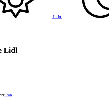
Licht
e Lidl
ter
Ron