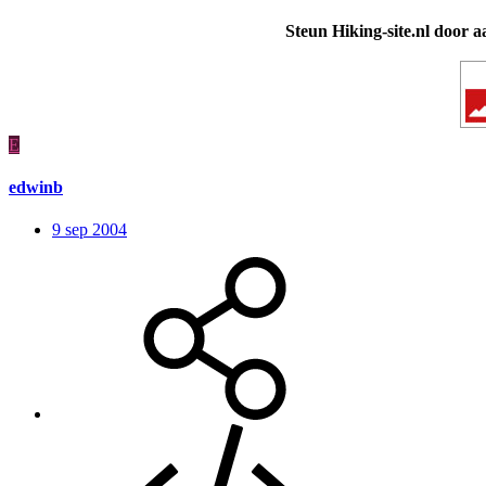
Steun Hiking-site.nl door a
E
edwinb
9 sep 2004