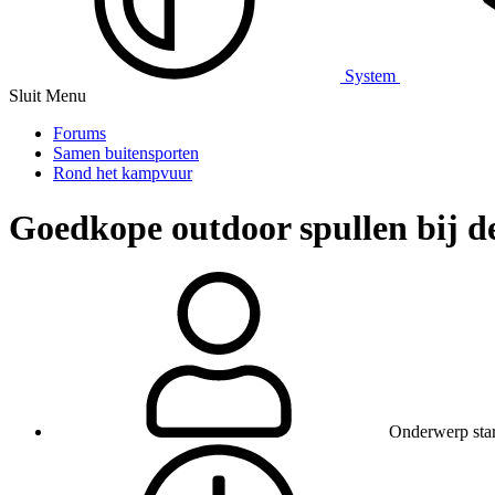
System
Sluit Menu
Forums
Samen buitensporten
Rond het kampvuur
Goedkope outdoor spullen bij d
Onderwerp star