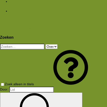
Media
Nieuwe media
Nieuwe reacties
Zoek media
Leden
Huidige bezoekers
Nieuwe profiel berichten
Aanmelden
Registreren
Wat is er nieuw
Zoeken
Zoeken
Zoek alleen in titels
Door: