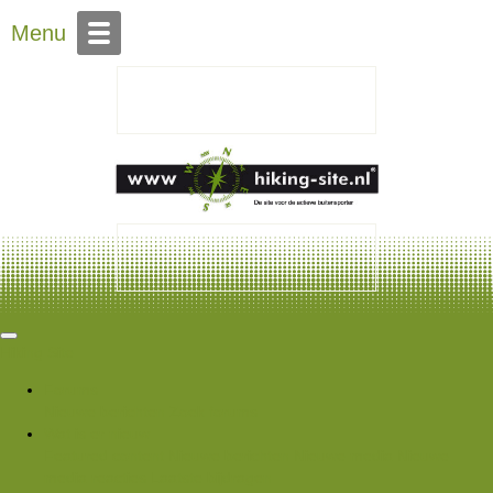
Over Hiking-site.nl
Menu
Hiking Site
Forums
Nieuwe berichten
Zoek forums
Wat is er nieuw
Featured content
Nieuwe berichten
Nieuwe media
Nieuwe
media reacties
Laatste bijdragen