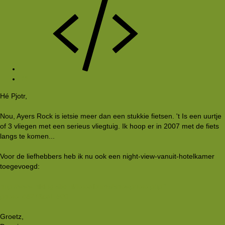
#3
Hé Pjotr,
Nou, Ayers Rock is ietsie meer dan een stukkie fietsen. 't Is een uurtje
of 3 vliegen met een serieus vliegtuig. Ik hoop er in 2007 met de fiets
langs te komen...
Voor de liefhebbers heb ik nu ook een night-view-vanuit-hotelkamer
toegevoegd:
http://www.hiking-site.nl/fotoalbums/showphoto.php?
photo=4827&cat=500
Groetz,