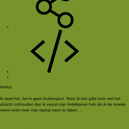
#1
Hoihoi,
Ik weet het, het is geen buitensport. Maar ik kan jullie toch niet het
uitzicht onthouden dan ik vanuit mijn hotelkamer heb als ik de moeite
neem even over mijn laptop heen te kijken....
http://www.hiking-site.nl/fotoalbums/showphoto.php?
photo=4826&cat=500