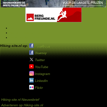
Forums
Samen buitensporten
Rond het kampvuur
Hiking-site.nl op:
Facebook
Bluesky
Twitter
YouTube
Instagram
LinkedIn
Flickr
Service links
Hiking-site.nl Nieuwsbrief
Adverteren op Hiking-site.nl