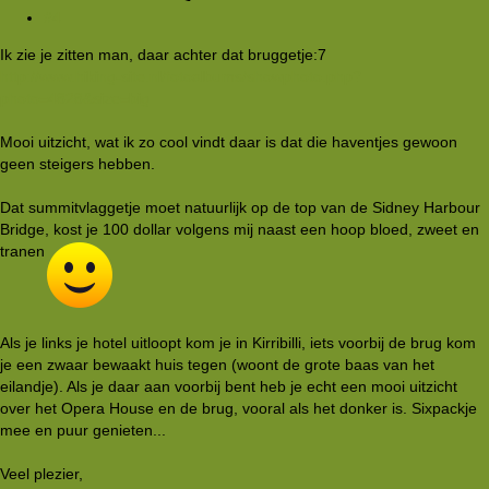
#4
Ik zie je zitten man, daar achter dat bruggetje:7
http://www.hiking-site.nl/fotoalbums/showphoto.php?
photo=4828&size=big
Mooi uitzicht, wat ik zo cool vindt daar is dat die haventjes gewoon
geen steigers hebben.
Dat summitvlaggetje moet natuurlijk op de top van de Sidney Harbour
Bridge, kost je 100 dollar volgens mij naast een hoop bloed, zweet en
tranen
Als je links je hotel uitloopt kom je in Kirribilli, iets voorbij de brug kom
je een zwaar bewaakt huis tegen (woont de grote baas van het
eilandje). Als je daar aan voorbij bent heb je echt een mooi uitzicht
over het Opera House en de brug, vooral als het donker is. Sixpackje
mee en puur genieten...
Veel plezier,