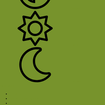
System
Licht
Donker
Sluit Menu
Forums
Samen buitensporten
Rond het kampvuur