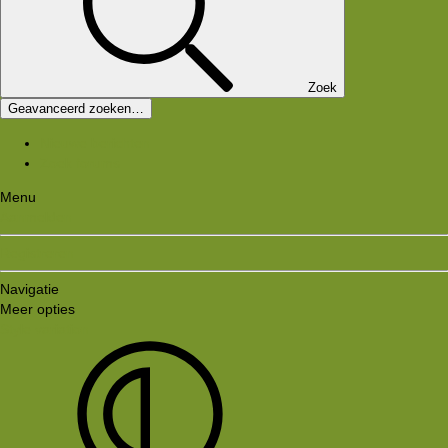
Zoek
Geavanceerd zoeken…
Nieuwe berichten
Zoek forums
Menu
Aanmelden
Registreren
Navigatie
Meer opties
Style variation