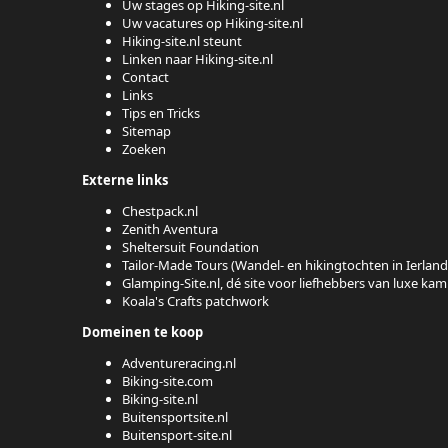
Uw stages op Hiking-site.nl
Uw vacatures op Hiking-site.nl
Hiking-site.nl steunt
Linken naar Hiking-site.nl
Contact
Links
Tips en Tricks
Sitemap
Zoeken
Externe links
Chestpack.nl
Zenith Aventura
Sheltersuit Foundation
Tailor-Made Tours (Wandel- en hikingtochten in Ierland
Glamping-Site.nl, dé site voor liefhebbers van luxe ka
Koala's Crafts patchwork
Domeinen te koop
Adventureracing.nl
Biking-site.com
Biking-site.nl
Buitensportsite.nl
Buitensport-site.nl