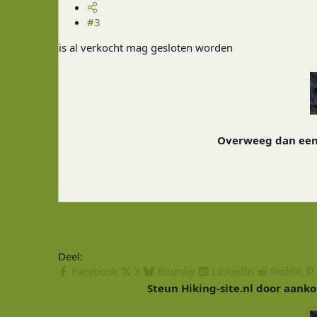
#3
is al verkocht mag gesloten worden
Overweeg dan een 
Deel:
Facebook
X
Bluesky
LinkedIn
Reddit
Steun Hiking-site.nl door aanko