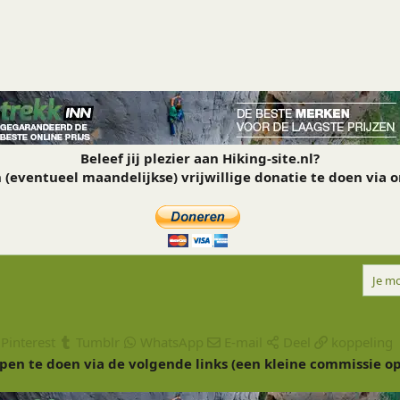
Beleef jij plezier aan Hiking-site.nl?
(eventueel maandelijkse) vrijwillige donatie te doen via 
Je mo
Pinterest
Tumblr
WhatsApp
E-mail
Deel
koppeling
pen te doen via de volgende links (een kleine commissie o