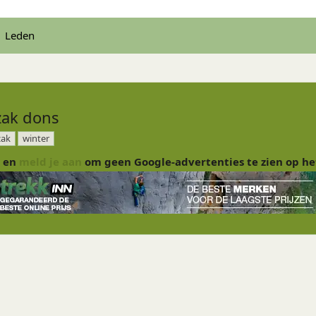
Leden
zak dons
zak
winter
en
meld je aan
om geen Google-advertenties te zien op he