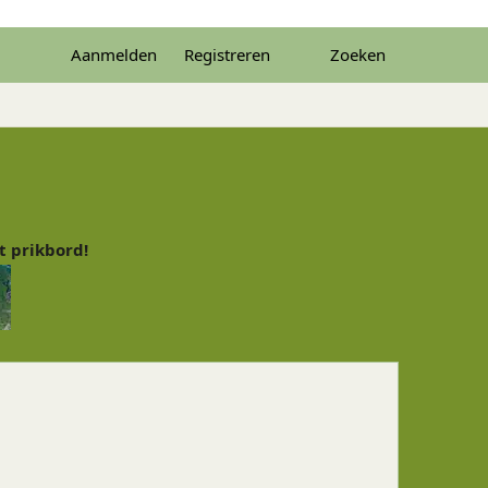
Aanmelden
Registreren
Zoeken
t prikbord!