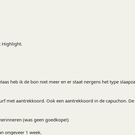
 Highlight.
elaas heb ik de bon niet meer en er staat nergens het type slaapza
rf met aantrekkoord. Ook een aantrekkoord in de capuchon. De rits
 herinneren (was geen goedkope!)
 van ongeveer 1 week.