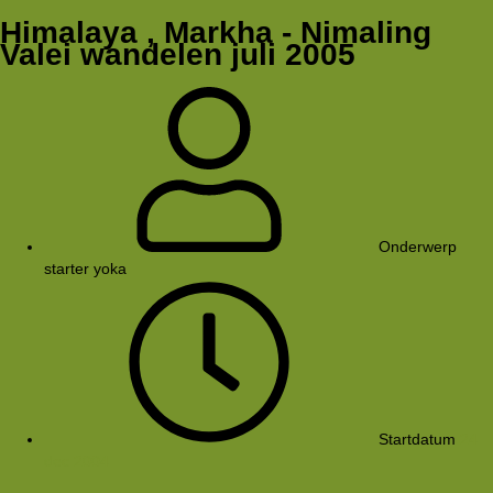
Himalaya , Markha - Nimaling
Valei wandelen juli 2005
Onderwerp
starter
yoka
Startdatum
24
dec 2004