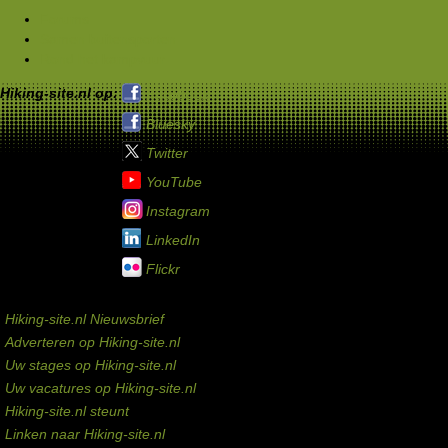
Forums
Samen buitensporten
Rond het kampvuur
Hiking-site.nl op:
Facebook
Bluesky
Twitter
YouTube
Instagram
LinkedIn
Flickr
Service links
Hiking-site.nl Nieuwsbrief
Adverteren op Hiking-site.nl
Uw stages op Hiking-site.nl
Uw vacatures op Hiking-site.nl
Hiking-site.nl steunt
Linken naar Hiking-site.nl