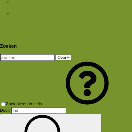
Media
Nieuwe media
Nieuwe reacties
Zoek media
Leden
Huidige bezoekers
Nieuwe profiel berichten
Aanmelden
Registreren
Wat is er nieuw
Zoeken
Zoeken
Zoek alleen in titels
Door: