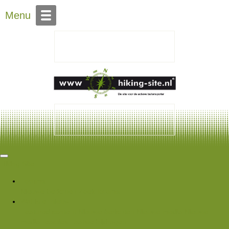
Over Hiking-site.nl
Menu
Hiking Site
Forums
Nieuwe berichten
Zoek forums
Wat is er nieuw
Featured content
Nieuwe berichten
Nieuwe media
Nieuwe
media reacties
Laatste bijdragen