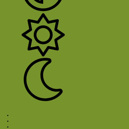
System
Licht
Donker
Sluit Menu
Forums
Samen buitensporten
Rond het kampvuur