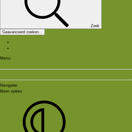
Zoek
Geavanceerd zoeken…
Nieuwe berichten
Zoek forums
Menu
Aanmelden
Registreren
Navigatie
Meer opties
Style variation