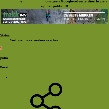
Registreer
en
meld je aan
om geen Google-advertenties te zien
op het prikbord!
Status
Niet open voor verdere reacties.
Y
yoka
Guest
24 dec 2004