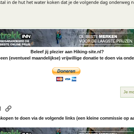
tal in de hut het water koken dat je de volgende dag onderweg n
Beleef jij plezier aan Hiking-site.nl?
en (eventueel maandelijkse) vrijwillige donatie te doen via ond
Je moe
sApp
E-mail
koppeling
nkopen te doen via de volgende links (een kleine commissie op a