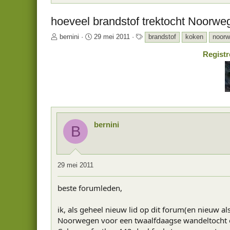
hoeveel brandstof trektocht Noorwe
O
S
T
bernini
29 mei 2011
brandstof
koken
noor
n
t
a
Registr
d
a
g
e
r
s
r
t
w
d
e
a
r
t
p
u
s
m
bernini
B
t
a
r
t
29 mei 2011
e
r
beste forumleden,
ik, als geheel nieuw lid op dit forum(en nieuw 
Noorwegen voor een twaalfdaagse wandeltocht en