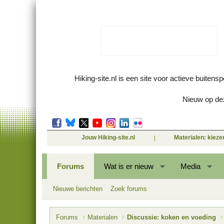
Hiking-site.nl is een site voor actieve buitens
Nieuw op dez
Jouw Hiking-site.nl
Materialen: kiez
Forums
Wat is er nieuw
Media
Nieuwe berichten
Zoek forums
Forums
Materialen
Discussie: koken en voeding