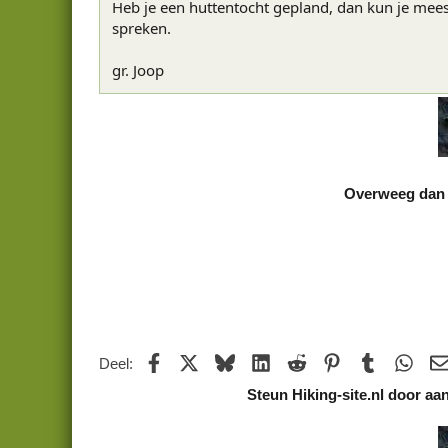
Heb je een huttentocht gepland, dan kun je mees
spreken.
gr. Joop
Overweeg dan e
Facebook
X
Bluesky
LinkedIn
Reddit
Pinterest
Tumblr
What
Deel:
Steun Hiking-site.nl door aa