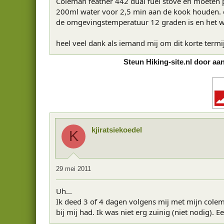
Coleman feather 442 dual fuel stove en moeten 
200ml water voor 2,5 min aan de kook houden. d
de omgevingstemperatuur 12 graden is en het wat
heel veel dank als iemand mij om dit korte term
Steun Hiking-site.nl door aa
kjiratsiekoedel
K
29 mei 2011
Uh...
Ik deed 3 of 4 dagen volgens mij met mijn colema
bij mij had. Ik was niet erg zuinig (niet nodig). Ee