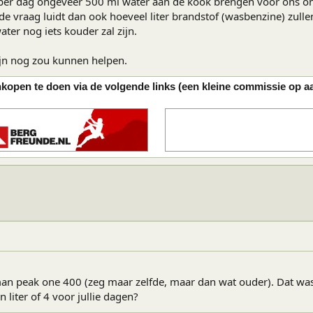
per dag ongeveer 500 ml water aan de kook brengen voor ons ont
e vraag luidt dan ook hoeveel liter brandstof (wasbenzine) zul
er nog iets kouder zal zijn.
ijn nog zou kunnen helpen.
nkopen te doen via de volgende links (een kleine commissie op a
n peak one 400 (zeg maar zelfde, maar dan wat ouder). Dat was da
n liter of 4 voor jullie dagen?