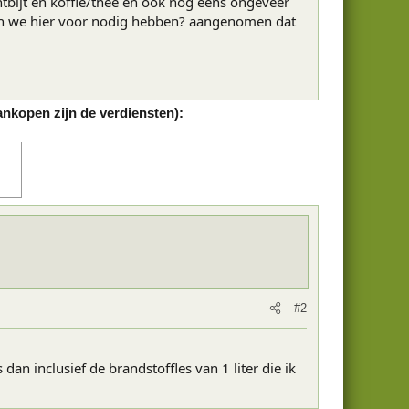
bijt en koffie/thee en ook nog eens ongeveer
len we hier voor nodig hebben? aangenomen dat
ankopen zijn de verdiensten):
#2
n inclusief de brandstoffles van 1 liter die ik