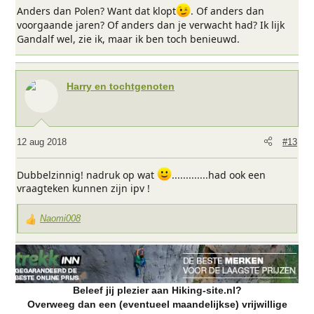
Anders dan Polen? Want dat klopt
. Of anders dan
voorgaande jaren? Of anders dan je verwacht had? Ik lijk
Gandalf wel, zie ik, maar ik ben toch benieuwd.
Harry en tochtgenoten
12 aug 2018
#13
Dubbelzinnig! nadruk op wat
.............had ook een
vraagteken kunnen zijn ipv !
Naomi008
W
a
a
r
d
Beleef jij plezier aan Hiking-site.nl?
e
Overweeg dan een (eventueel maandelijkse) vrijwillige
r