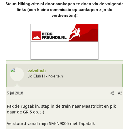
Steun Hiking-site.nl door aankopen te doen via de volgende
a
links (een kleine commissie op aankopen zijn de
r
verdiensten):
d
e
r
i
n
g
e
n
:
babelfish
Lid Club Hiking-site.nl
5 jul 2018
#2
Pak de rugzak in, stap in de trein naar Maastricht en pik
daar de GR 5 op. ;-)
Verstuurd vanaf mijn SM-N9005 met Tapatalk