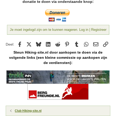
donatie te doen via onderstaande knop:
i
n
g
e
n
:
Je moet ingelogd zijn om te kunnen reageren. Log in | Registreer
Facebook
X
Bluesky
LinkedIn
Reddit
Pinterest
Tumblr
WhatsApp
E-mail
kopp
Deel:
Steun Hiking-site.nl door aankopen te doen via de
volgende links (een kleine commissie op aankopen zijn
de verdiensten):
Club Hiking-site.nl