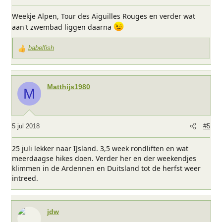
Weekje Alpen, Tour des Aiguilles Rouges en verder wat
aan't zwembad liggen daarna
babelfish
W
a
a
r
Matthijs1980
M
d
e
r
i
5 jul 2018
#5
n
g
25 juli lekker naar IJsland. 3,5 week rondliften en wat
e
meerdaagse hikes doen. Verder her en der weekendjes
n
klimmen in de Ardennen en Duitsland tot de herfst weer
:
intreed.
jdw