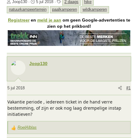
O
S
T
Joop130
5 jul 2018
2 daags
hike
n
t
a
natuurkampeerterrein
paalkamperen
wildkamperen
d
a
g
e
r
s
Registreer
en
meld je aan
om geen Google-advertenties te
r
t
zien op het prikbord!
w
d
e
a
r
t
p
u
s
m
t
Joop130
a
r
t
e
5 jul 2018
#1
r
Vakantie periode , iedereen ticket in de hand verre
bestemming, of zijn er ook nog laag drempelige instap
initiatieven?
RoelAlblas
W
a