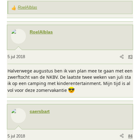
RoelAlblas
W
a
a
r
RoelAlblas
d
e
r
i
5 jul 2018
#3
n
g
Halverwege augustus ben ik van plan mee te gaan met een
e
zwerftocht van de NKBV. De laatste twee weken van juli sta
n
ik op een camping met kinderentertainment. Mijn tijd is al
:
vol voor deze zomervakantie
caersbart
5 jul 2018
#4