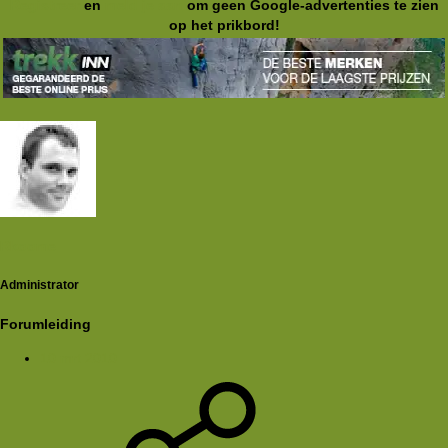
Registreer
en
meld je aan
om geen Google-advertenties te zien
op het prikbord!
Rkoome
Administrator
Forumleiding
10 mrt 2010