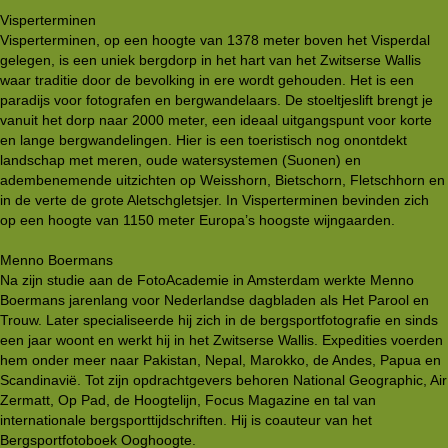
Visperterminen
Visperterminen, op een hoogte van 1378 meter boven het Visperdal
gelegen, is een uniek bergdorp in het hart van het Zwitserse Wallis
waar traditie door de bevolking in ere wordt gehouden. Het is een
paradijs voor fotografen en bergwandelaars. De stoeltjeslift brengt je
vanuit het dorp naar 2000 meter, een ideaal uitgangspunt voor korte
en lange bergwandelingen. Hier is een toeristisch nog onontdekt
landschap met meren, oude watersystemen (Suonen) en
adembenemende uitzichten op Weisshorn, Bietschorn, Fletschhorn en
in de verte de grote Aletschgletsjer. In Visperterminen bevinden zich
op een hoogte van 1150 meter Europa’s hoogste wijngaarden.
Menno Boermans
Na zijn studie aan de FotoAcademie in Amsterdam werkte Menno
Boermans jarenlang voor Nederlandse dagbladen als Het Parool en
Trouw. Later specialiseerde hij zich in de bergsportfotografie en sinds
een jaar woont en werkt hij in het Zwitserse Wallis. Expedities voerden
hem onder meer naar Pakistan, Nepal, Marokko, de Andes, Papua en
Scandinavië. Tot zijn opdrachtgevers behoren National Geographic, Air
Zermatt, Op Pad, de Hoogtelijn, Focus Magazine en tal van
internationale bergsporttijdschriften. Hij is coauteur van het
Bergsportfotoboek Ooghoogte.