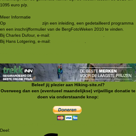
1095 euro p/p.
Meer Informatie
Op
www.heidadorf.ch
zijn een inleiding, een gedetailleerd programma
en een inschrijfformulier van de BergFotoWeken 2010 te vinden.
Bij Charles Dufour, e-mail:
charles.dufour@inter.nl.net
.
Bij Hans Lotgering, e-mail:
lotgering@wxs.nl
.
www.mennoboermans.ch
www.lotgering.net/fotografie.html
Beleef jij plezier aan Hiking-site.nl?
Overweeg dan een (eventueel maandelijkse) vrijwillige donatie te
doen via onderstaande knop:
Je moet ingelogd zijn om te kunnen reageren. Log in | Registreer
Deel: