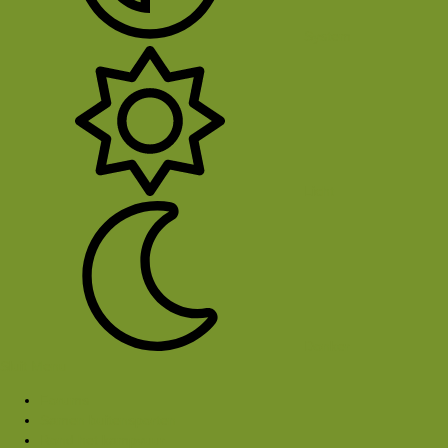
System
Licht
Donker
Sluit Menu
Forums
Samen buitensporten
Rond het kampvuur