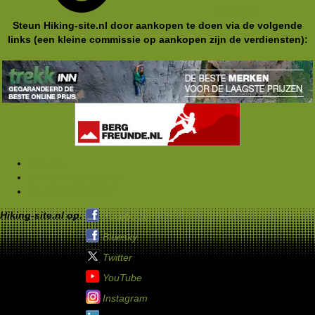
koppeling
Steun Hiking-site.nl door aankopen te doen via de volgende
links (een kleine commissie op aankopen zijn de verdiensten):
Forums
Samen buitensporten
Rond het kampvuur
Hiking-site.nl op:
Facebook
Bluesky
Twitter
YouTube
Instagram