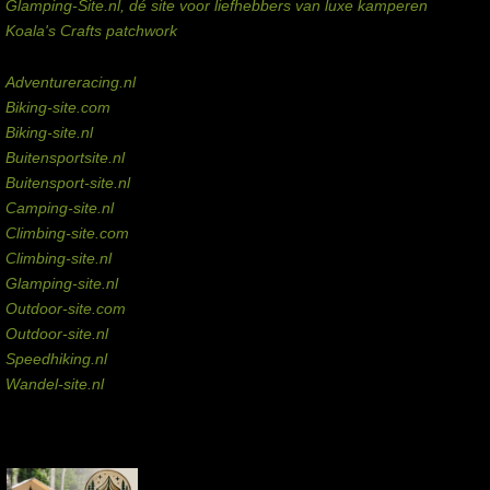
Glamping-Site.nl, dé site voor liefhebbers van luxe kamperen
Koala's Crafts patchwork
Domeinen te koop
Adventureracing.nl
Biking-site.com
Biking-site.nl
Buitensportsite.nl
Buitensport-site.nl
Camping-site.nl
Climbing-site.com
Climbing-site.nl
Glamping-site.nl
Outdoor-site.com
Outdoor-site.nl
Speedhiking.nl
Wandel-site.nl
Commissie-links
Aankopen via deze links geven de beheerder een kleine commissie.