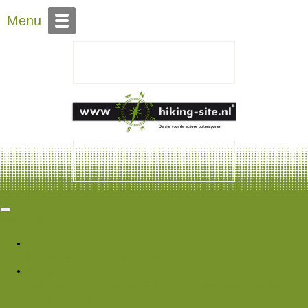
Over Hiking-site.nl
Menu
Hiking Site
Forums
Nieuwe berichten
Zoek forums
Wat is er nieuw
Featured content
Nieuwe berichten
Nieuwe media
Nieuwe
media reacties
Laatste bijdragen