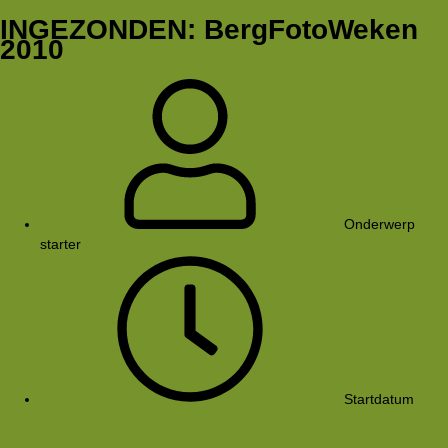
INGEZONDEN: BergFotoWeken
2010
Onderwerp
starter
Rkoome
Startdatum
10
mrt 2010