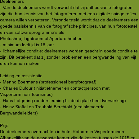
Deelnemers
- Van de deelnemers wordt verwacht dat zij enthousiaste fotografen
zijn die hun kennis van het fotograferen met een digitale spiegelreflex
camera willen verbeteren. Verondersteld wordt dat de deelnemers een
goede basiskennis van de fotografische principes, van hun fototoestel
en van softwareprogramma’s als
Photoshop, Lightroom of Aperture hebben.
- minimum leeftijd is 18 jaar
- lichamelijke conditie: deelnemers worden geacht in goede conditie te
zijn. Dit betekent dat zij zonder problemen een bergwandeling van vijf
uren kunnen maken.
Leiding en assistentie
- Menno Boermans (professioneel bergfotograaf)
- Charles Dufour (initiatiefnemer en contactpersoon met
Visperterminen Tourismus)
- Hans Lotgering (ondersteuning bij de digitale beeldverwerking)
- Heinz Stoffel en Treuhold Berchtold (gediplomeerde
Bergwandelleiders)
Prijs
De deelnemers overnachten in hotel Rothorn in Visperterminen.
Afhankelijk van de gewenste kamer zijn de kosten tussen de 1015 en