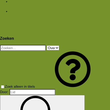
Media
Nieuwe media
Nieuwe reacties
Zoek media
Leden
Huidige bezoekers
Nieuwe profiel berichten
Aanmelden
Registreren
Wat is er nieuw
Zoeken
Zoeken
Zoek alleen in titels
Door: