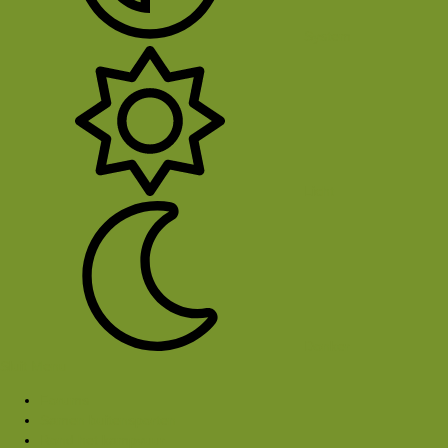
System
Licht
Donker
Sluit Menu
Forums
Samen buitensporten
Rond het kampvuur