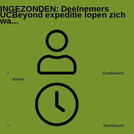
INGEZONDEN: Deelnemers
UCBeyond expeditie lopen zich
wa...
Onderwerp
starter
Rkoome
Startdatum
10
okt 2007