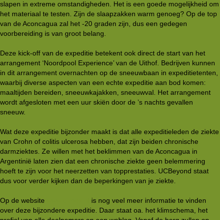
slapen in extreme omstandigheden. Het is een goede mogelijkheid om
het materiaal te testen. Zijn de slaapzakken warm genoeg? Op de top
van de Aconcagua zal het -20 graden zijn, dus een gedegen
voorbereiding is van groot belang.
Deze kick-off van de expeditie betekent ook direct de start van het
arrangement ‘Noordpool Experience’ van de Uithof. Bedrijven kunnen
in dit arrangement overnachten op de sneeuwbaan in expeditietenten,
waarbij diverse aspecten van een echte expeditie aan bod komen:
maaltijden bereiden, sneeuwkajakken, sneeuwval. Het arrangement
wordt afgesloten met een uur skiën door de ’s nachts gevallen
sneeuw.
Wat deze expeditie bijzonder maakt is dat alle expeditieleden de ziekte
van Crohn of colitis ulcerosa hebben, dat zijn beiden chronische
darmziektes. Ze willen met het beklimmen van de Aconcagua in
Argentinië laten zien dat een chronische ziekte geen belemmering
hoeft te zijn voor het neerzetten van topprestaties. UCBeyond staat
dus voor verder kijken dan de beperkingen van je ziekte.
Op de website
www.c-mex.nl
is nog veel meer informatie te vinden
over deze bijzondere expeditie. Daar staat oa. het klimschema, het