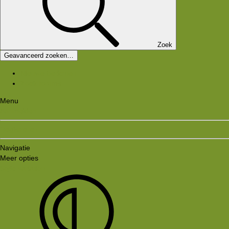
Zoek
Geavanceerd zoeken…
Nieuwe berichten
Zoek forums
Menu
Aanmelden
Registreren
Navigatie
Meer opties
Style variation