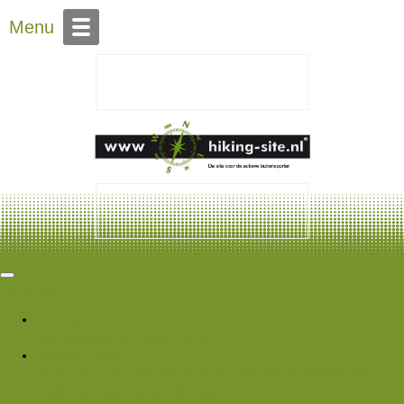
Over Hiking-site.nl
Menu
Hiking Site
Forums
Nieuwe berichten
Zoek forums
Wat is er nieuw
Featured content
Nieuwe berichten
Nieuwe media
Nieuwe
media reacties
Laatste bijdragen