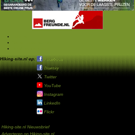
Forums
Samen buitensporten
Rond het kampvuur
Hiking-site.nl op:
Facebook
Bluesky
Twitter
YouTube
Instagram
LinkedIn
Flickr
Service links
Hiking-site.nl Nieuwsbrief
Adverteren op Hiking-site.nl