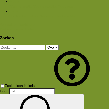
Media
Nieuwe media
Nieuwe reacties
Zoek media
Leden
Huidige bezoekers
Nieuwe profiel berichten
Aanmelden
Registreren
Wat is er nieuw
Zoeken
Zoeken
Zoek alleen in titels
Door: