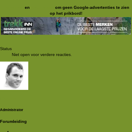
Registreer
en
meld je aan
om geen Google-advertenties te zien
op het prikbord!
Status
Niet open voor verdere reacties.
Rkoome
Administrator
Forumleiding
10 okt 2007