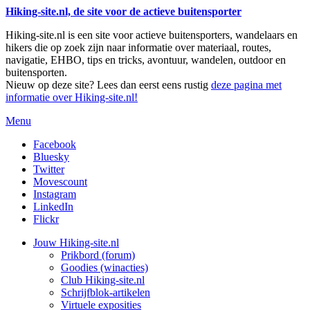
Hiking-site.nl, de site voor de actieve buitensporter
Hiking-site.nl is een site voor actieve buitensporters, wandelaars en
hikers die op zoek zijn naar informatie over materiaal, routes,
navigatie, EHBO, tips en tricks, avontuur, wandelen, outdoor en
buitensporten.
Nieuw op deze site? Lees dan eerst eens rustig
deze pagina met
informatie over Hiking-site.nl!
Menu
Facebook
Bluesky
Twitter
Movescount
Instagram
LinkedIn
Flickr
Jouw Hiking-site.nl
Prikbord (forum)
Goodies (winacties)
Club Hiking-site.nl
Schrijfblok-artikelen
Virtuele exposities