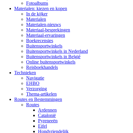
Fotoalbums
Materialen: kiezen en kopen
In de kijker
Materialen
Materialen-nieuws
Materiaal-besprekingen
Materiaal-ervaringen
Boekrecensies
Buitensportwinkels
Buitensportwinkels in Nederland
Buitensportwinkels in Belgié
Online buitensportwinkels
Reisboekhandels
Technieken
Navigatie
EHBO
Verzorging
Thema-artikelen
Routes en Bestemmingen
Routes
Ardennen
Catalonië
Pyreneeën
Eifel
Hondvriendelijk