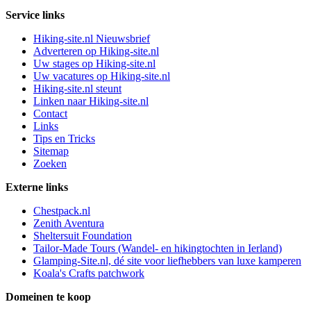
Service links
Hiking-site.nl Nieuwsbrief
Adverteren op Hiking-site.nl
Uw stages op Hiking-site.nl
Uw vacatures op Hiking-site.nl
Hiking-site.nl steunt
Linken naar Hiking-site.nl
Contact
Links
Tips en Tricks
Sitemap
Zoeken
Externe links
Chestpack.nl
Zenith Aventura
Sheltersuit Foundation
Tailor-Made Tours (Wandel- en hikingtochten in Ierland)
Glamping-Site.nl, dé site voor liefhebbers van luxe kamperen
Koala's Crafts patchwork
Domeinen te koop