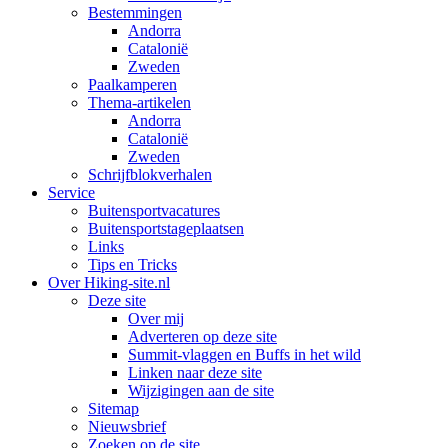
Bestemmingen
Andorra
Catalonië
Zweden
Paalkamperen
Thema-artikelen
Andorra
Catalonië
Zweden
Schrijfblokverhalen
Service
Buitensportvacatures
Buitensportstageplaatsen
Links
Tips en Tricks
Over Hiking-site.nl
Deze site
Over mij
Adverteren op deze site
Summit-vlaggen en Buffs in het wild
Linken naar deze site
Wijzigingen aan de site
Sitemap
Nieuwsbrief
Zoeken op de site