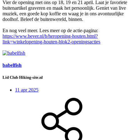
Vier de opening met ons op 18, 19 en 21 april. Laat je favoriete
buitenartikel graveren en maak het persoonlijk. Geniet van live
muziek, een goede kop koffie en waag je in ons avontuurlijke
doolhof. Beleef de buitenwereld, binnen.
En nog veel meer. Lees meer op de actie-pagina:
https://www.bever.nl/b/heropening-houten.html?
link=winkelopening-houten-blok2-openingsacties
babelfish
Lid Club Hiking-site.nl
11 apr 2025