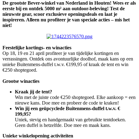
De grootste Bever-winkel van Nederland in Houten! Wees er als
eerste bij en ontdek 5000 m² aan outdoor-beleving! Test de
nieuwste gear, scoor exclusieve openingsdeals en laat je
inspireren. Alleen nu profiteer je van speciale acties – mis het
niet!
Feestelijke kortings- en winacties
Op 18, 19 en 21 april profiteer je van tijdelijke kortingen en
verrassingen. Ontdek ons avontuurlijke doolhof, maak kans op een
unieke Buitenmens-duffel t.w.v. €199,95 of kraak de tent en win
€250 shoptegoed.
Grootse winacties
Kraak jij de tent?
Win met de juiste code €250 shoptegoed. Elke aankoop = een
nieuwe kans. Doe mee en probeer de code te kraken!
Win jij een geüpcyclede Buitenmens-duffel t.w.v. €
199,95?
Uniek, stevig en handgemaakt van gebruikte tentdoeken.
Geen duffel is hetzelfde. Doe mee en maak kans.
Unieke winkelopening activiteiten