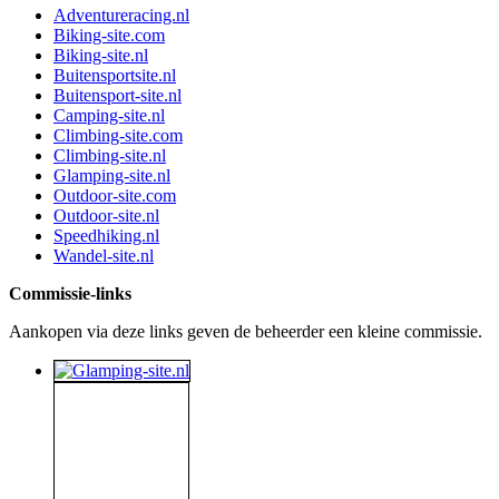
Adventureracing.nl
Biking-site.com
Biking-site.nl
Buitensportsite.nl
Buitensport-site.nl
Camping-site.nl
Climbing-site.com
Climbing-site.nl
Glamping-site.nl
Outdoor-site.com
Outdoor-site.nl
Speedhiking.nl
Wandel-site.nl
Commissie-links
Aankopen via deze links geven de beheerder een kleine commissie.