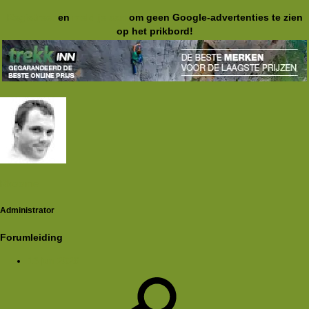
Registreer
en
meld je aan
om geen Google-advertenties te zien
op het prikbord!
Rkoome
Administrator
Forumleiding
13 jun 2026