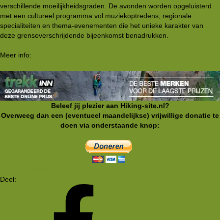
verschillende moeilijkheidsgraden. De avonden worden opgeluisterd
met een cultureel programma vol muziekoptredens, regionale
specialiteiten en thema-evenementen die het unieke karakter van
deze grensoverschrijdende bijeenkomst benadrukken.
Meer info:
eurorando2026.eu
Beleef jij plezier aan Hiking-site.nl?
Overweeg dan een (eventueel maandelijkse) vrijwillige donatie te
doen via onderstaande knop:
Je moet ingelogd zijn om te kunnen reageren. Log in | Registreer
Deel: