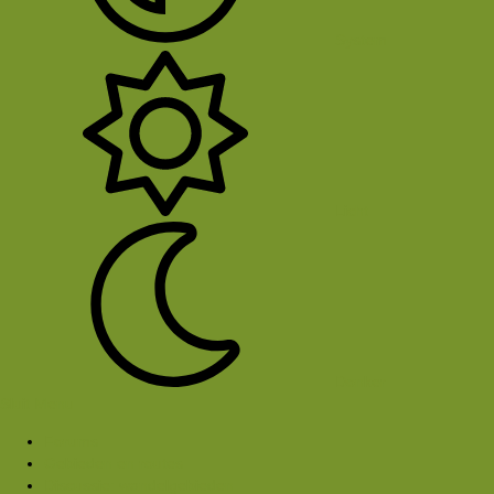
System
Licht
Donker
Sluit Menu
Forums
Gebieden en routes
Discussie: wandelgebieden