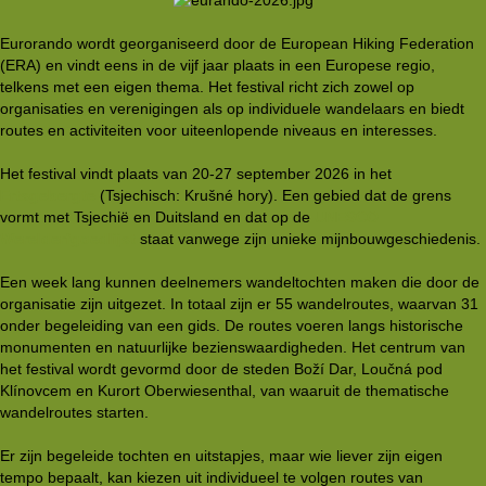
Eurorando wordt georganiseerd door de European Hiking Federation
(ERA) en vindt eens in de vijf jaar plaats in een Europese regio,
telkens met een eigen thema. Het festival richt zich zowel op
organisaties en verenigingen als op individuele wandelaars en biedt
routes en activiteiten voor uiteenlopende niveaus en interesses.
Het festival vindt plaats van 20-27 september 2026 in het
Ertsgebergte
(Tsjechisch: Krušné hory). Een gebied dat de grens
vormt met Tsjechië en Duitsland en dat op de
UNESCO
Werelderfgoedlijst
staat vanwege zijn unieke mijnbouwgeschiedenis.
Een week lang kunnen deelnemers wandeltochten maken die door de
organisatie zijn uitgezet. In totaal zijn er 55 wandelroutes, waarvan 31
onder begeleiding van een gids. De routes voeren langs historische
monumenten en natuurlijke bezienswaardigheden. Het centrum van
het festival wordt gevormd door de steden Boží Dar, Loučná pod
Klínovcem en Kurort Oberwiesenthal, van waaruit de thematische
wandelroutes starten.
Er zijn begeleide tochten en uitstapjes, maar wie liever zijn eigen
tempo bepaalt, kan kiezen uit individueel te volgen routes van