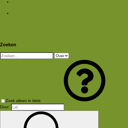
Media
Nieuwe media
Nieuwe reacties
Zoek media
Leden
Huidige bezoekers
Nieuwe profiel berichten
Aanmelden
Registreren
Wat is er nieuw
Zoeken
Zoeken
Zoek alleen in titels
Door: