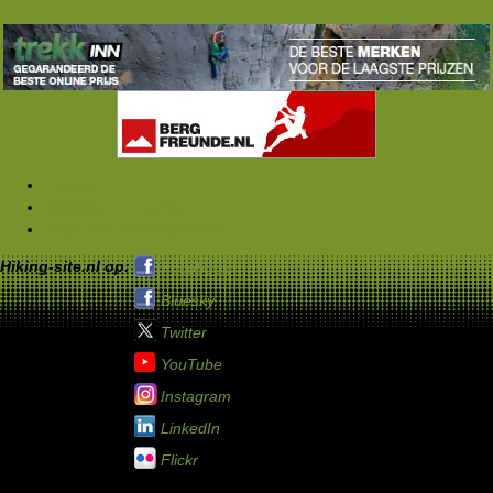
Forums
Gebieden en routes
Discussie: wandelgebieden
Hiking-site.nl op:
Facebook
Bluesky
Twitter
YouTube
Instagram
LinkedIn
Flickr
Service links