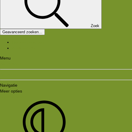
Zoek
Geavanceerd zoeken…
Nieuwe berichten
Zoek forums
Menu
Aanmelden
Registreren
Navigatie
Meer opties
Style variation