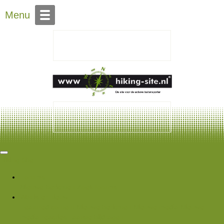
Over Hiking-site.nl
Menu
Hiking Site
Forums
Nieuwe berichten
Zoek forums
Wat is er nieuw
Featured content
Nieuwe berichten
Nieuwe media
Nieuwe
media reacties
Laatste bijdragen