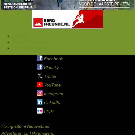
Forums
Samen buitensporten
Rond het kampvuur
Hiking-site.nl op:
Facebook
Bluesky
Twitter
YouTube
Instagram
LinkedIn
Flickr
Service links
Hiking-site.nl Nieuwsbrief
Adverteren op Hiking-site.nl