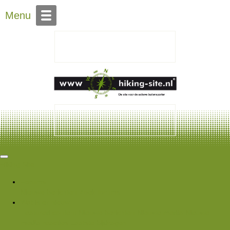
Over Hiking-site.nl
Menu
Hiking Site
Forums
Nieuwe berichten
Zoek forums
Wat is er nieuw
Featured content
Nieuwe berichten
Nieuwe media
Nieuwe
media reacties
Laatste bijdragen