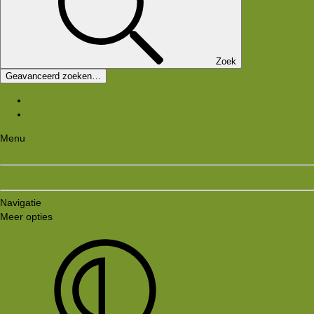
Zoek
Geavanceerd zoeken…
Nieuwe berichten
Zoek forums
Menu
Aanmelden
Registreren
Navigatie
Meer opties
Style variation