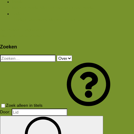
Media
Nieuwe media
Nieuwe reacties
Zoek media
Leden
Huidige bezoekers
Nieuwe profiel berichten
Aanmelden
Registreren
Wat is er nieuw
Zoeken
Zoeken
Zoek alleen in titels
Door: