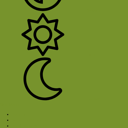
System
Licht
Donker
Sluit Menu
Forums
Samen buitensporten
Rond het kampvuur