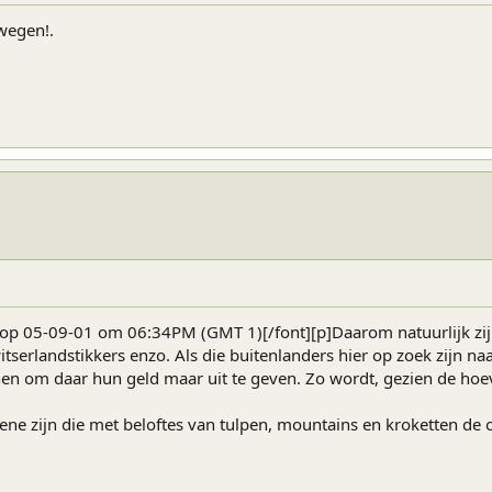
wegen!.
 op 05-09-01 om 06:34PM (GMT 1)[/font][p]Daarom natuurlijk zij
serlandstikkers enzo. Als die buitenlanders hier op zoek zijn n
nnen om daar hun geld maar uit te geven. Zo wordt, gezien de hoe
ne zijn die met beloftes van tulpen, mountains en kroketten de o