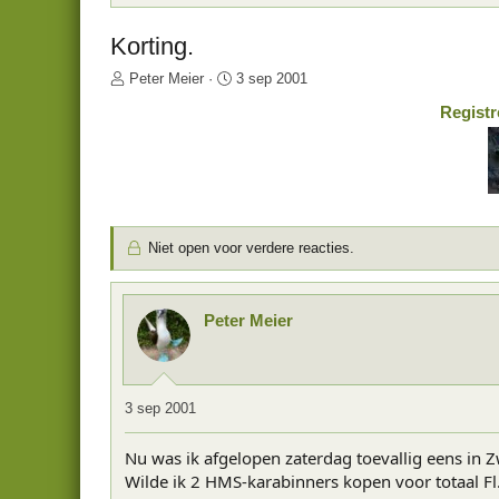
Korting.
O
S
Peter Meier
3 sep 2001
n
t
Registr
d
a
e
r
r
t
w
d
e
a
r
t
p
u
Niet open voor verdere reacties.
s
m
t
a
r
Peter Meier
t
e
r
3 sep 2001
Nu was ik afgelopen zaterdag toevallig eens in Z
Wilde ik 2 HMS-karabinners kopen voor totaal Fl