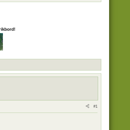
rikbord!
#1