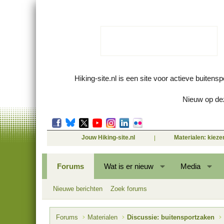
Hiking-site.nl is een site voor actieve buitens
Nieuw op dez
Jouw Hiking-site.nl
Materialen: kiez
Forums
Wat is er nieuw
Media
Nieuwe berichten
Zoek forums
Forums
Materialen
Discussie: buitensportzaken