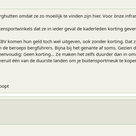
erghutten omdat ze zo moeilijk te vinden zijn hier. Voor ònze in
tensportwinkels dat ze in ieder geval de kaderleden korting geven
BV komen hun geld toch wel uitgeven, ook zonder korting. Dat zie 
n de beroeps bergführers. Bijna bij het genante af soms. Gezien 
s eenvoudig: Geen korting... Ze maken het zelfs duurder dan in o
veruit één van de duurste landen om je buitensportmeuk te kope
koopt