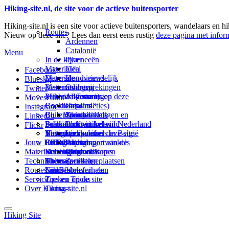
Hiking-site.nl, de site voor de actieve buitensporter
Hiking-site.nl is een site voor actieve buitensporters, wandelaars en h
Routes
Nieuw op deze site? Lees dan eerst eens rustig
deze pagina met inform
Ardennen
Catalonië
Menu
In de kijker
Pyreneeën
Materialen
Eifel
Facebook
Materialen-nieuws
Deze site
Hondvriendelijk
Bluesky
Materiaal-besprekingen
Bestemmingen
Over mij
Twitter
Prikbord (forum)
Materiaal-ervaringen
Andorra
Adverteren op deze
Movescount
Goodies (winacties)
Boekrecensies
Catalonië
site
Instagram
Club Hiking-site.nl
Buitensportwinkels
Zweden
Summit-vlaggen en
LinkedIn
Schrijfblok-artikelen
Buitensportwinkels in Nederland
Paalkamperen
Buffs in het wild
Flickr
Virtuele exposities
Buitensportwinkels in Belgié
Navigatie
Thema-artikelen
Linken naar deze site
Jouw Hiking-site.nl
Fotoalbums
Online buitensportwinkels
EHBO
Andorra
Wijzigingen aan de
Materialen: kiezen en kopen
Reisboekhandels
Verzorging
Buitensportvacatures
Catalonië
site
Technieken
Thema-artikelen
Buitensportstageplaatsen
Sitemap
Zweden
Routes en Bestemmingen
Schrijfblokverhalen
Links
Nieuwsbrief
Service
Tips en Tricks
Zoeken op de site
Over Hiking-site.nl
Contact
Hiking Site