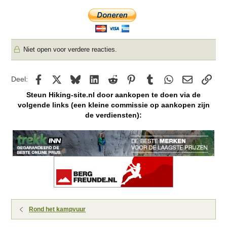
Niet open voor verdere reacties.
Facebook
X
Bluesky
LinkedIn
Reddit
Pinterest
Tumblr
WhatsApp
E-mail
kopp
Deel:
Steun Hiking-site.nl door aankopen te doen via de
volgende links (een kleine commissie op aankopen zijn
de verdiensten):
Rond het kampvuur