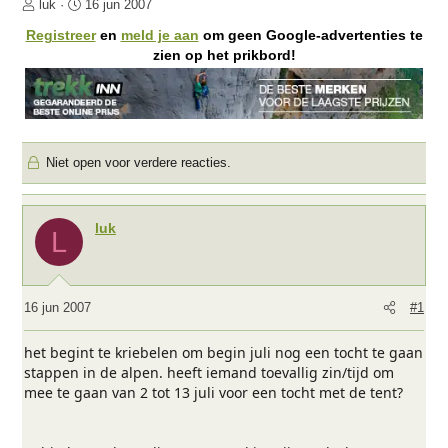
O
S
luk
16 jun 2007
n
t
Registreer
en
meld je aan
om geen Google-advertenties te
d
a
zien op het prikbord!
e
r
r
t
w
d
e
a
r
t
Niet open voor verdere reacties.
p
u
s
m
t
a
luk
L
r
t
e
r
16 jun 2007
#1
het begint te kriebelen om begin juli nog een tocht te gaan
stappen in de alpen. heeft iemand toevallig zin/tijd om
mee te gaan van 2 tot 13 juli voor een tocht met de tent?