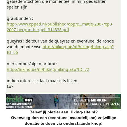
gebieden/tochten die momenteel in mijn gedachten
spelen zijn
graubunden :
http://www.oppad.nl/published/opp/c...matie-2007/op3-
2007-bergun-bergell-314338.pdf
queyras : de tour van de queyras en eventueel de ronde
van de monte viso
http://hiking.be/nl/hiking/hiking.asp?
ID=66
mercantour/alpi maritimi :
http://hiking.be/nl/hiking/hiking.asp?ID=72
indien interesse, laat maar iets lezen.
Luk
Beleef jij plezier aan Hiking-site.nl?
Overweeg dan een (eventueel maandelijkse) vrijwillige
donatie te doen via onderstaande knop: