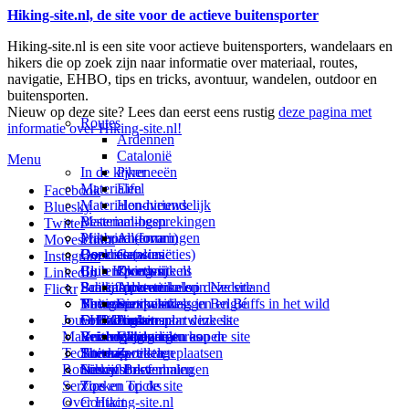
Hiking-site.nl, de site voor de actieve buitensporter
Hiking-site.nl is een site voor actieve buitensporters, wandelaars en
hikers die op zoek zijn naar informatie over materiaal, routes,
navigatie, EHBO, tips en tricks, avontuur, wandelen, outdoor en
buitensporten.
Nieuw op deze site? Lees dan eerst eens rustig
deze pagina met
Routes
informatie over Hiking-site.nl!
Ardennen
Catalonië
Menu
In de kijker
Pyreneeën
Materialen
Eifel
Facebook
Materialen-nieuws
Hondvriendelijk
Bluesky
Materiaal-besprekingen
Bestemmingen
Twitter
Prikbord (forum)
Materiaal-ervaringen
Andorra
Movescount
Goodies (winacties)
Boekrecensies
Deze site
Catalonië
Instagram
Club Hiking-site.nl
Buitensportwinkels
Zweden
Over mij
LinkedIn
Schrijfblok-artikelen
Buitensportwinkels in Nederland
Paalkamperen
Adverteren op deze site
Flickr
Virtuele exposities
Buitensportwinkels in Belgié
Navigatie
Thema-artikelen
Summit-vlaggen en Buffs in het wild
Jouw Hiking-site.nl
Fotoalbums
Online buitensportwinkels
EHBO
Andorra
Linken naar deze site
Materialen: kiezen en kopen
Reisboekhandels
Verzorging
Buitensportvacatures
Catalonië
Wijzigingen aan de site
Technieken
Thema-artikelen
Buitensportstageplaatsen
Sitemap
Zweden
Routes en Bestemmingen
Schrijfblokverhalen
Links
Nieuwsbrief
Service
Tips en Tricks
Zoeken op de site
Over Hiking-site.nl
Contact