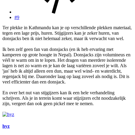
#9
Ter plekke in Kathmandu kan je op verschillende plekken materiaal,
tegen een lage prijs, huren. Stijgijzers kan je zeker huren, van
donsjacks ben ik niet helemaal zeker, maar ik verwacht van wel.
Ik ben zelf geen fan van donsjacks (en ik heb ervaring met
kamperen op grote hoogte in Nepal). Donsjacks zijn volumineus en
véél te warm om in te lopen. Het dragen van meerdere isolerende
lagen is net zo warm en je kan de laag variëren zoveel je wilt. Als
'jas' heb ik altijd alleen een dun, maar wel wind- en waterdicht,
regenjack bij me. Daaronder laag op laag zoveel als nodig is. Dit is
veel efficienter dan een donsjack.
En over het nut van stijgijzers kan ik een hele verhandeling
schrijven. Als je in terrein komt waar stijzijzers echt noodzakelijk
zijn, vergeet dan ook geen pickel mee te nemen.
hyz