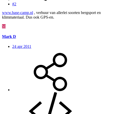
#2
www.base-camp.nl
, verhuur van allerlei soorten bergsport en
klimmateriaal. Dus ook GPS-en.
M
Mark D
24 apr 2011