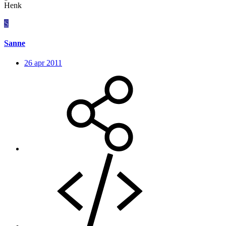
Henk
S
Sanne
26 apr 2011