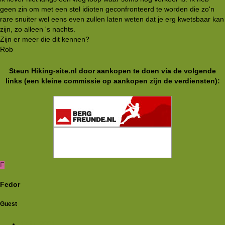
geen zin om met een stel idioten geconfronteerd te worden die zo'n
rare snuiter wel eens even zullen laten weten dat je erg kwetsbaar kan
zijn, zo alleen 's nachts.
Zijn er meer die dit kennen?
Rob
Steun Hiking-site.nl door aankopen te doen via de volgende
links (een kleine commissie op aankopen zijn de verdiensten):
F
Fedor
Guest
17 jul 2001