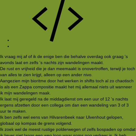
#1
Ik vraag mij af of ik de enige ben die behalve overdag ook graag 's
avonds laat en zelfs 's nachts zijn wandelingen maakt.
De rust en vrijheid die je dan meemaakt is onovertroffen, terwijl je toch
van alles te zien krijgt, alleen op een ander nivo.
Aangezien mijn bioritme door het werken in shifts toch al zo chaotisch
is als een Zappa compositie maakt het mij allemaal niets uit wanneer
ik mijn wandelingen maak.
Ik laat mij geregeld na de middagdienst om een uur of 12 's nachts
ergens afzetten door een collega om dan een wandeling van 3 of 3
uur te maken.
Ik ben zelfs wel eens van Hilvarenbeek naar Ulvenhout gelopen,
globaal op kompas de grens volgend.
Ik zoek wel de meest rustige polderwegen of zelfs bospaden op omdat
ik liever niet langs een weg loop waar soms nog verkeer is. Ik heb