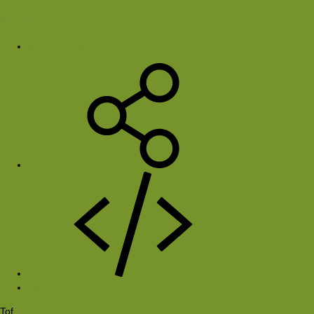
Rob Plas
14 aug 2001
#12
Tof,