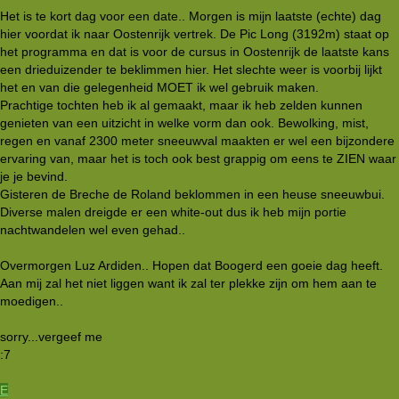
Het is te kort dag voor een date.. Morgen is mijn laatste (echte) dag
hier voordat ik naar Oostenrijk vertrek. De Pic Long (3192m) staat op
het programma en dat is voor de cursus in Oostenrijk de laatste kans
een drieduizender te beklimmen hier. Het slechte weer is voorbij lijkt
het en van die gelegenheid MOET ik wel gebruik maken.
Prachtige tochten heb ik al gemaakt, maar ik heb zelden kunnen
genieten van een uitzicht in welke vorm dan ook. Bewolking, mist,
regen en vanaf 2300 meter sneeuwval maakten er wel een bijzondere
ervaring van, maar het is toch ook best grappig om eens te ZIEN waar
je je bevind.
Gisteren de Breche de Roland beklommen in een heuse sneeuwbui.
Diverse malen dreigde er een white-out dus ik heb mijn portie
nachtwandelen wel even gehad..
Overmorgen Luz Ardiden.. Hopen dat Boogerd een goeie dag heeft.
Aan mij zal het niet liggen want ik zal ter plekke zijn om hem aan te
moedigen..
sorry...vergeef me
:7
E