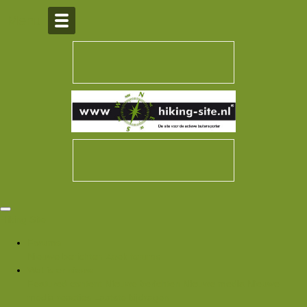
Over Hiking-site.nl
Menu
Hiking Site
Forums
Nieuwe berichten
Zoek forums
Wat is er nieuw
Featured content
Nieuwe berichten
Nieuwe media
Nieuwe
media reacties
Laatste bijdragen