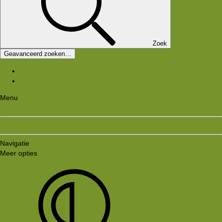
Zoek
Geavanceerd zoeken…
Nieuwe berichten
Zoek forums
Menu
Aanmelden
Registreren
Navigatie
Meer opties
Style variation