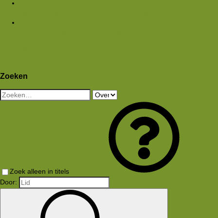
Media
Nieuwe media
Nieuwe reacties
Zoek media
Leden
Huidige bezoekers
Nieuwe profiel berichten
Aanmelden
Registreren
Wat is er nieuw
Zoeken
Zoeken
Zoek alleen in titels
Door: