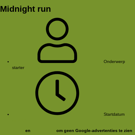
Midnight run
Onderwerp
starter
Rob Plas
Startdatum
17
jul 2001
Registreer
en
meld je aan
om geen Google-advertenties te zien