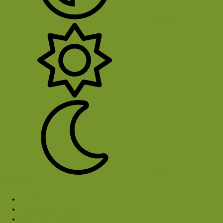
System
Licht
Donker
Sluit Menu
Forums
Samen buitensporten
Rond het kampvuur