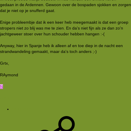
gedaan in de Ardennen. Gewoon over de bospaden sjokken en zorgen
dat je niet op je snufferd gaat.
Enige probleembje dat ik een keer heb meegemaakt is dat een groep
stropers niet zo blij was me te zien. En da's niet fijn als ze dan zo'n
jachtgeweer stoer over hun schouder hebben hangen :-(
Anyway, hier in Spanje heb ik alleen af en toe diep in de nacht een
strandwandeling gemaakt, maar da's toch anders ;-)
Grtx,
RAymond
N
niels1
18 jul 2001