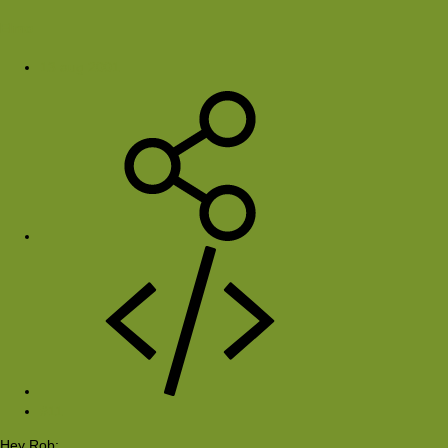
Elmo
13 aug 2001
#11
Hey Rob;