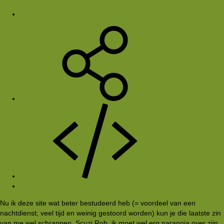
28 aug 2001
#15
Nu ik deze site wat beter bestudeerd heb (= voordeel van een
nachtdienst; veel tijd en weinig gestoord worden) kun je die laatste zin
van me wel schrappen. Scuzi Rob, ik moet wel erg paranoia over zijn