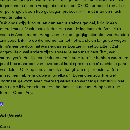
tegenkomen op een vroege dienst die om 07:00 uur begint (en als ik
er per ongeluk één heb gekregen probeer ik 'm met man en macht
weg te ruilen).
's Avonds krijg ik zo nu en dan een rusteloos gevoel, krijg ik een
energiestoot. Vaak maak ik dan een wandeling langs de Amstel (ik
woon in Amsterdam). Aangezien er geen gelijkgestemden voorhanden
zijn beperk ik me op die momenten tot het wandelen langs de wegen.
In m'n eentje door het Amsterdamse Bos zie ik niet zo zitten. Zal
ongetwijfeld wel anders zijn wanneer je een man bent (hm, wat
stereotype). Het lijkt me leuk om een 'harde kern' te hebben waarmee
je ad hoc maar ook van tevoren af kunt spreken om s' nachts te gaan
wandelen. Of ik op 3 nov. mee kan hangt van mijn rooster af (en
misschien heb je je clubje al bij elkaar). Bovendien zou ik je wel
'normaal' gewoon even overdag willen zien want ik ga natuurlijk niet
met een wildvreemde meteen het bos in 's nachts. Hoop van je te
horen. Groet, Anja.
A
AvI (Guest)
Guest