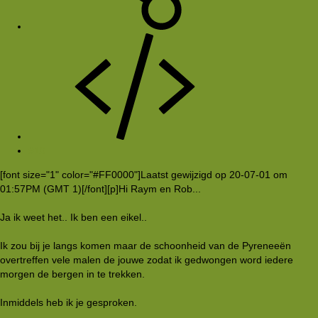
#10
[font size="1" color="#FF0000"]Laatst gewijzigd op 20-07-01 om
01:57PM (GMT 1)[/font][p]Hi Raym en Rob...
Ja ik weet het.. Ik ben een eikel..
Ik zou bij je langs komen maar de schoonheid van de Pyreneeën
overtreffen vele malen de jouwe zodat ik gedwongen word iedere
morgen de bergen in te trekken.
Inmiddels heb ik je gesproken.