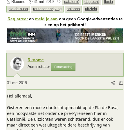
O
S
T
Rkoome
31 mrt 2019
catalonië
dagtocht
lleida
n
t
a
pla de busa
routebeschrijving
solsona
uitzicht
d
a
g
e
r
s
Registreer
en
meld je aan
om geen Google-advertenties te
r
t
zien op het prikbord!
w
d
e
a
r
t
p
u
s
m
t
Rkoome
a
Administrator
Forumleiding
r
t
e
31 mrt 2019
#1
r
Hoi allemaal,
Gisteren een mooie dagtocht gemaakt op de Pla de Busa,
een hoogvlakte net onder de pre-Pyreneeën hier in
Catalonië. De uitzichten waren schitterend, dus er ook
maar direct een wat uitegebreidere beschrijving van