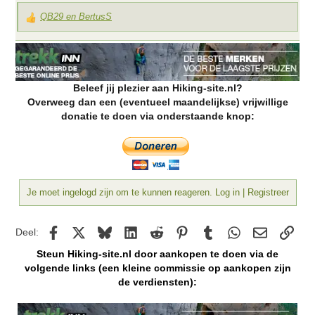
QB29
en
BertusS
W
a
a
r
d
Beleef jij plezier aan Hiking-site.nl?
e
Overweeg dan een (eventueel maandelijkse) vrijwillige
r
donatie te doen via onderstaande knop:
i
n
g
e
n
:
Je moet ingelogd zijn om te kunnen reageren. Log in | Registreer
Facebook
X
Bluesky
LinkedIn
Reddit
Pinterest
Tumblr
WhatsApp
E-mail
kopp
Deel:
Steun Hiking-site.nl door aankopen te doen via de
volgende links (een kleine commissie op aankopen zijn
de verdiensten):