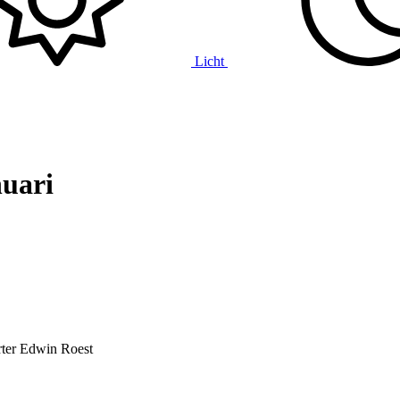
Licht
nuari
ter
Edwin Roest