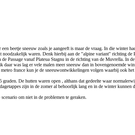
een beetje sneeuw zoals je aangeeft is maar de vraag. In die winter ha
ut noodzakelijk waren. Denk hierbij aan de "alpine variant" richting de
n de Passage vanaf Plateua Stagnu in de richting van de Muvrella. In de 
ik daar was lag er vele malen meer sneeuw dan in bovengenoemde wint
van meteo france kun je de sneeuwontwikkelingen volgen waarbij ook he
 graden. De hutten waren open , althans dat gedeelte waar normalerwijz
 dagetappes zijn in de zomer al behoorlijk lang en in de winter kunnen
scenario om niet in de problemen te geraken.