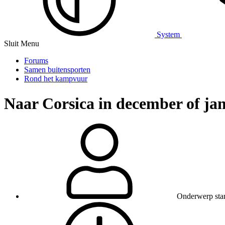
System
Sluit Menu
Forums
Samen buitensporten
Rond het kampvuur
Naar Corsica in december of ja
Onderwerp star