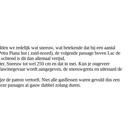
dden we redelijk wat sneeuw, wat betekende dat bij een aantal
 Petra Piana hut ( zuid-noord), de volgende passage boven Lac de
ochtend is dit dan allemaal verijsd.
er. Sneeuw tot wel 250 cm en dat in mei. Kun je ongeveer
t lawinegevaar wordt aangegeven, de sneeuwgrens en uiteraard de
e de patron vertoeft. Niet alle gasflessen waren gevuld dus een
 deze passages al gauw dubbel zolang duren.