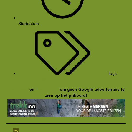
Startdatum
7 sep 2016
Tags
buitentijk
enlighted
prodigy
Registreer
en
meld je aan
om geen Google-advertenties te
zien op het prikbord!