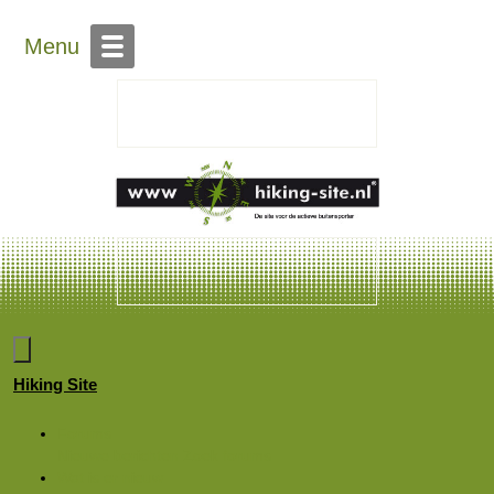
Menu
Hiking Site
Forums
Nieuwe berichten
Zoek forums
Wat is er nieuw