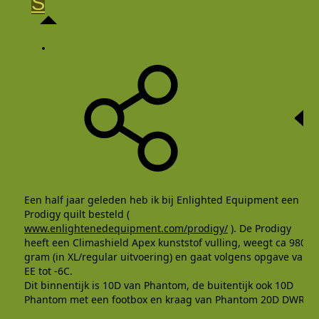
S
Smitty
7 sep 2016
Een half jaar geleden heb ik bij Enlighted Equipment een
Prodigy quilt besteld (
www.enlightenedequipment.com/prodigy/
). De Prodigy
heeft een Climashield Apex kunststof vulling, weegt ca 980
gram (in XL/regular uitvoering) en gaat volgens opgave van
EE tot -6C.
Dit binnentijk is 10D van Phantom, de buitentijk ook 10D
Phantom met een footbox en kraag van Phantom 20D DWR.