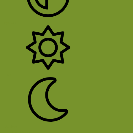
System
Licht
Donker
Sluit Menu