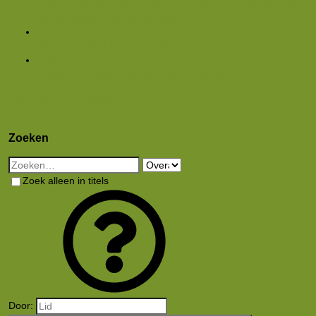
Featured content
Nieuwe berichten
Nieuwe media
Nieuwe
media reacties
Laatste bijdragen
Media
Nieuwe media
Nieuwe reacties
Zoek media
Leden
Huidige bezoekers
Nieuwe profiel berichten
Aanmelden
Registreren
Wat is er nieuw
Zoeken
Zoeken
Zoek alleen in titels
Door: