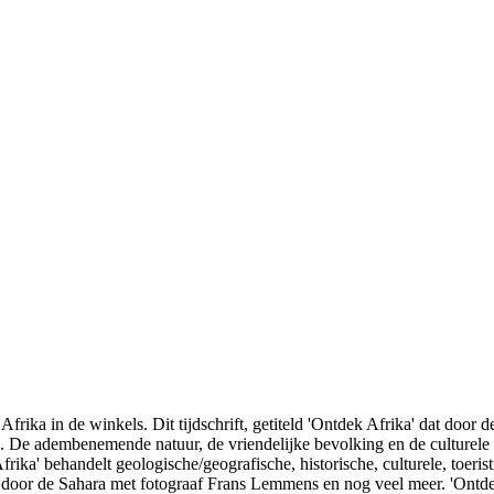
er Afrika in de winkels. Dit tijdschrift, getiteld 'Ontdek Afrika' dat do
 De adembenemende natuur, de vriendelijke bevolking en de culturele v
Afrika' behandelt geologische/geografische, historische, culturele, toeri
 door de Sahara met fotograaf Frans Lemmens en nog veel meer. 'Ontdek 