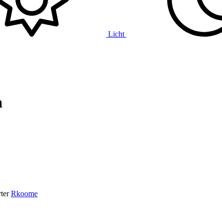
Licht
a
ter
Rkoome