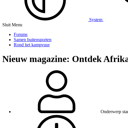
System
Sluit Menu
Forums
Samen buitensporten
Rond het kampvuur
Nieuw magazine: Ontdek Afrik
Onderwerp star