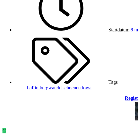
Startdatum
8 m
Tags
baffin
bergwandelschoenen
lowa
Regist
C