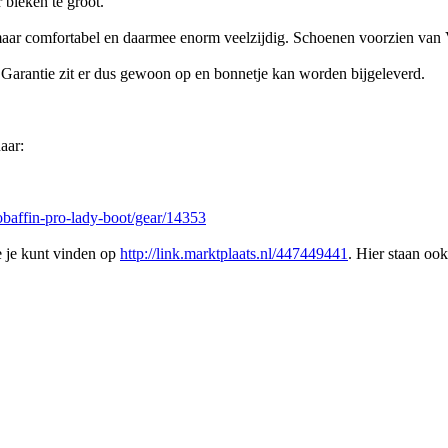
 bleken te groot.
 maar comfortabel en daarmee enorm veelzijdig. Schoenen voorzien van
 Garantie zit er dus gewoon op en bonnetje kan worden bijgeleverd.
aar:
baffin-pro-lady-boot/gear/14353
e je kunt vinden op
http://link.marktplaats.nl/447449441
. Hier staan ook