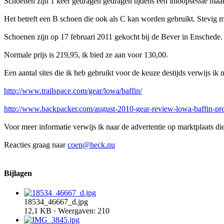
Schoenen zijn 1 keer gedragen gedragen tijdens een inloopsessie maar
Het betreft een B schoen die ook als C kan worden gebruikt. Stevig
Schoenen zijn op 17 februari 2011 gekocht bij de Bever in Enschede.
Normale prijs is 219,95, ik bied ze aan voor 130,00.
Een aantal sites die ik heb gebruikt voor de keuze destijds verwijs ik n
http://www.trailspace.com/gear/lowa/baffin/
http://www.backpacker.com/august-2010-gear-review-lowa-baffin-pro
Voor meer informatie verwijs ik naar de advertentie op marktplaats di
Reacties graag naar
coen@heck.nu
Bijlagen
18534_46667_d.jpg
12,1 KB · Weergaven: 210