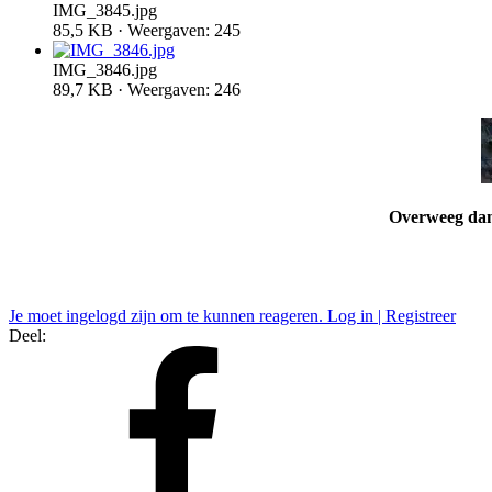
IMG_3845.jpg
85,5 KB · Weergaven: 245
IMG_3846.jpg
89,7 KB · Weergaven: 246
Overweeg dan 
Je moet ingelogd zijn om te kunnen reageren. Log in | Registreer
Deel: