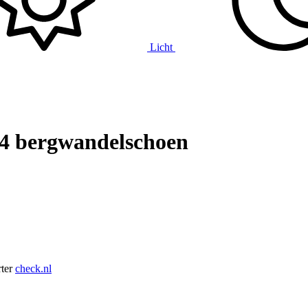
Licht
44 bergwandelschoen
ter
check.nl