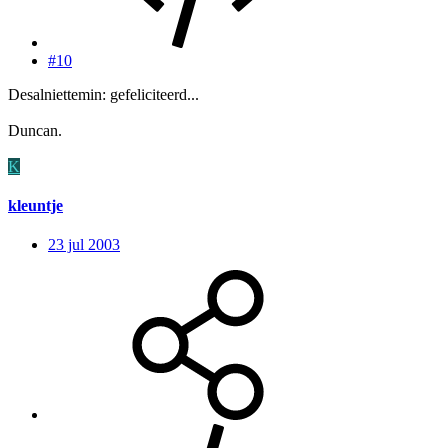
#10
Desalniettemin: gefeliciteerd...
Duncan.
K
kleuntje
23 jul 2003