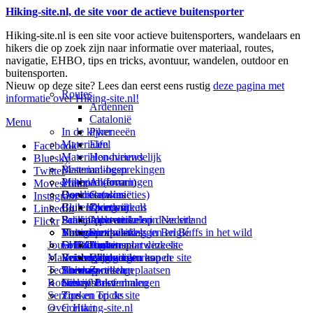
Hiking-site.nl, de site voor de actieve buitensporter
Hiking-site.nl is een site voor actieve buitensporters, wandelaars en
hikers die op zoek zijn naar informatie over materiaal, routes,
navigatie, EHBO, tips en tricks, avontuur, wandelen, outdoor en
buitensporten.
Nieuw op deze site? Lees dan eerst eens rustig
deze pagina met
Routes
informatie over Hiking-site.nl!
Ardennen
Catalonië
Menu
In de kijker
Pyreneeën
Materialen
Eifel
Facebook
Materialen-nieuws
Hondvriendelijk
Bluesky
Materiaal-besprekingen
Bestemmingen
Twitter
Prikbord (forum)
Materiaal-ervaringen
Andorra
Movescount
Goodies (winacties)
Boekrecensies
Deze site
Catalonië
Instagram
Club Hiking-site.nl
Buitensportwinkels
Zweden
Over mij
LinkedIn
Schrijfblok-artikelen
Buitensportwinkels in Nederland
Paalkamperen
Adverteren op deze site
Flickr
Virtuele exposities
Buitensportwinkels in Belgié
Navigatie
Thema-artikelen
Summit-vlaggen en Buffs in het wild
Jouw Hiking-site.nl
Fotoalbums
Online buitensportwinkels
EHBO
Andorra
Linken naar deze site
Materialen: kiezen en kopen
Reisboekhandels
Verzorging
Buitensportvacatures
Catalonië
Wijzigingen aan de site
Technieken
Thema-artikelen
Buitensportstageplaatsen
Sitemap
Zweden
Routes en Bestemmingen
Schrijfblokverhalen
Links
Nieuwsbrief
Service
Tips en Tricks
Zoeken op de site
Over Hiking-site.nl
Contact