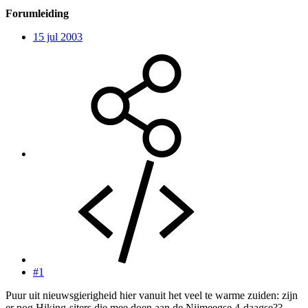
Forumleiding
15 jul 2003
#1
Puur uit nieuwsgierigheid hier vanuit het veel te warme zuiden: zijn
er nog Hiking-siters die mee doen aan de Nijmeegse 4-daagse??