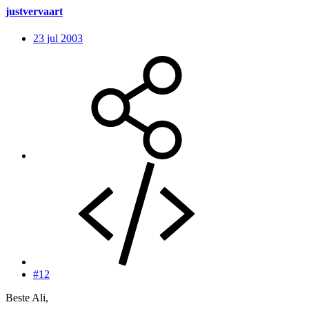
justvervaart
23 jul 2003
#12
Beste Ali,