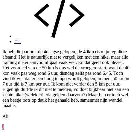
#11
Ik heb dit jaar ook de 4daagse gelopen, de 40km (is mijn reguliere
afstand) Het is natuurlijk niet te vergelijken met een hike, maar alle
training die er aanvooraf gaat vaak wel. En dat geeft ook plezier.
Het voordeel van de 50 km is dus wel de vroegere start, want de 40
kon vaak pas weg rond 6 uur, disndag zelfs pas rond 6.45. Toch
vind ik wel dat er een hoog tempo wordt gelopen, immers 50 km in
7 uur tijd is 7 km per uur. Ik kom niet verder dan 5 km per uur.
Eigenlijk durfde ik dit niet te melden, voldoet blijkbaar niet aan een
'echte hike' (welek criteria gelden daarvoor?) Maar ben er toch wel
een beetje trots op datik het gehaald heb, samenmet nijn wandel
maatje.
Ali
J