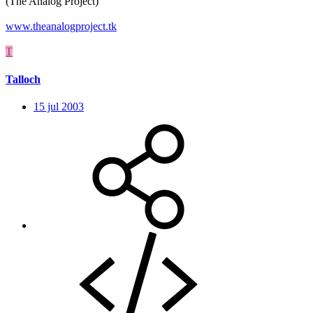
(The Analog Project)
www.theanalogproject.tk
T
Talloch
15 jul 2003