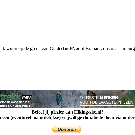
elaas ik woon op de grens van Gelderland/Noord Brabant, dus naar limbu
Beleef jij plezier aan Hiking-site.nl?
een (eventueel maandelijkse) vrijwillige donatie te doen via onde