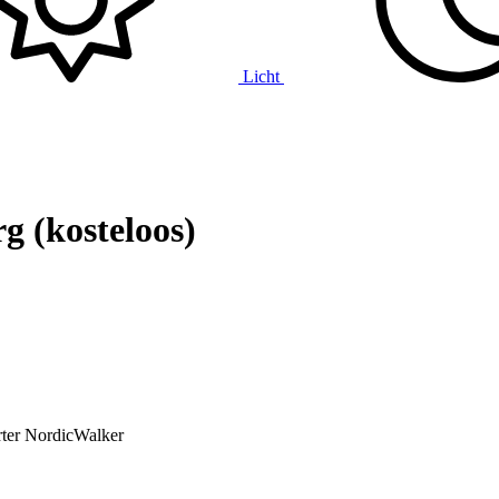
Licht
g (kosteloos)
ter
NordicWalker