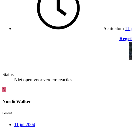
Startdatum
11 
Regist
Status
Niet open voor verdere reacties.
N
NordicWalker
Guest
11 jul 2004