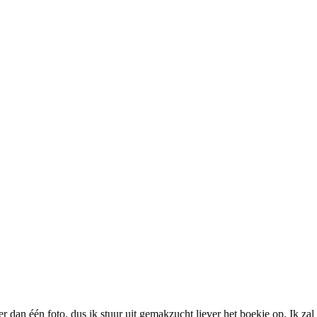
 dan één foto, dus ik stuur uit gemakzucht liever het boekje op. Ik zal