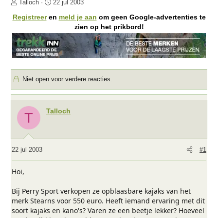
O
S
Talloch
22 jul 2003
n
t
Registreer
en
meld je aan
om geen Google-advertenties te
d
a
zien op het prikbord!
e
r
r
t
w
d
e
a
r
t
Niet open voor verdere reacties.
p
u
s
m
t
a
Talloch
T
r
t
e
r
22 jul 2003
#1
Hoi,
Bij Perry Sport verkopen ze opblaasbare kajaks van het
merk Stearns voor 550 euro. Heeft iemand ervaring met dit
soort kajaks en kano's? Varen ze een beetje lekker? Hoeveel