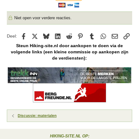
Niet open voor verdere reacties.
Facebook
X
Bluesky
LinkedIn
Reddit
Pinterest
Tumblr
WhatsApp
E-mail
kopp
Deel:
Steun Hiking-site.nl door aankopen te doen via de
volgende links (een kleine commissie op aankopen zijn
de verdiensten):
Discussie: materialen
HIKING-SITE.NL OP: