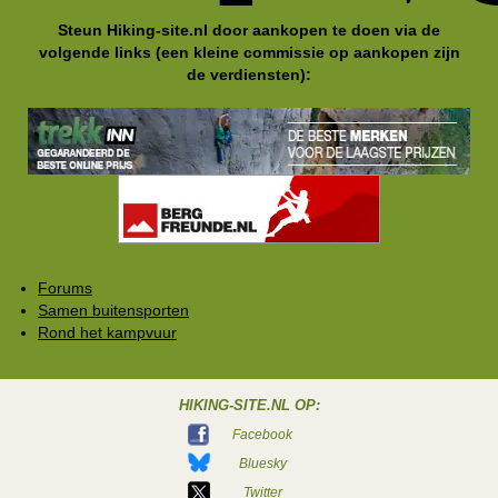
Steun Hiking-site.nl door aankopen te doen via de
volgende links (een kleine commissie op aankopen zijn
de verdiensten):
Forums
Samen buitensporten
Rond het kampvuur
HIKING-SITE.NL OP:
Facebook
Bluesky
Twitter