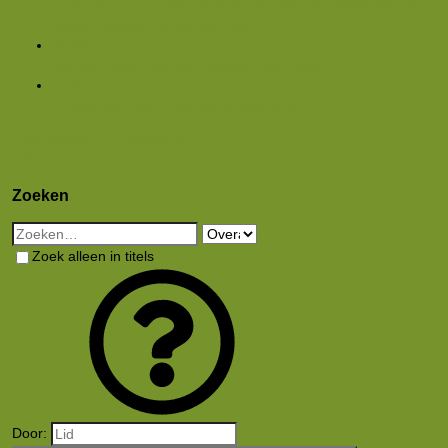
Featured content
Nieuwe berichten
Nieuwe media
Nieuwe
media reacties
Laatste bijdragen
Media
Nieuwe media
Nieuwe reacties
Zoek media
Leden
Huidige bezoekers
Nieuwe profiel berichten
Aanmelden
Registreren
Wat is er nieuw
Zoeken
Zoeken
Zoek alleen in titels
Door: