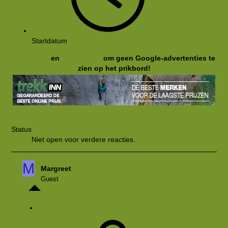
Startdatum
17 jul 2002
Registreer
en
meld je aan
om geen Google-advertenties te
zien op het prikbord!
Status
Niet open voor verdere reacties.
M
Margreet
Guest
17 jul 2002