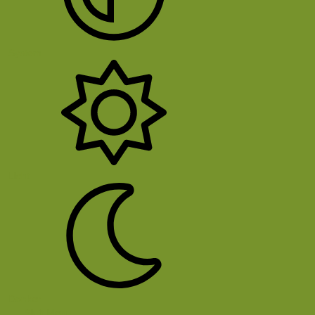
System
Licht
Donker
Sluit Menu