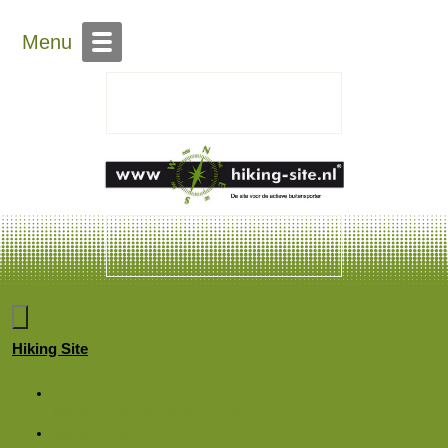
Menu
Hiking Site
Forums
Nieuwe berichten
Zoek forums
Wat is er nieuw