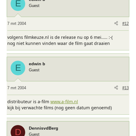
E
Guest
7 mrt 2004
#12
volgens filmkeuze.nl is de release nu op 6 mei..... :-(
nog niet kunnen vinden waar de film gaat draaien
edwin b
E
Guest
7 mrt 2004
#13
distributeur is a-film
www.a-film.nl
kijk bij verwachte films (nog geen datum genoemd)
DennisvdBerg
D
Guest