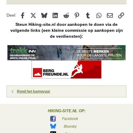
Facebook
X
Bluesky
LinkedIn
Reddit
Pinterest
Tumblr
WhatsApp
E-mail
kopp
Deel:
Steun Hiking-site.nl door aankopen te doen via de
volgende links (een kleine commissie op aankopen zijn
de verdiensten):
Rond het kampvuur
HIKING-SITE.NL OP:
Facebook
Bluesky