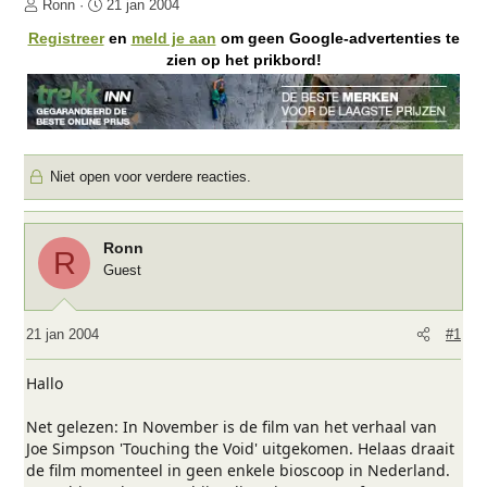
O
S
Ronn
21 jan 2004
n
t
Registreer
en
meld je aan
om geen Google-advertenties te
d
a
zien op het prikbord!
e
r
r
t
w
d
e
a
r
t
Niet open voor verdere reacties.
p
u
s
m
t
a
Ronn
R
r
Guest
t
e
r
21 jan 2004
#1
Hallo
Net gelezen: In November is de film van het verhaal van
Joe Simpson 'Touching the Void' uitgekomen. Helaas draait
de film momenteel in geen enkele bioscoop in Nederland.