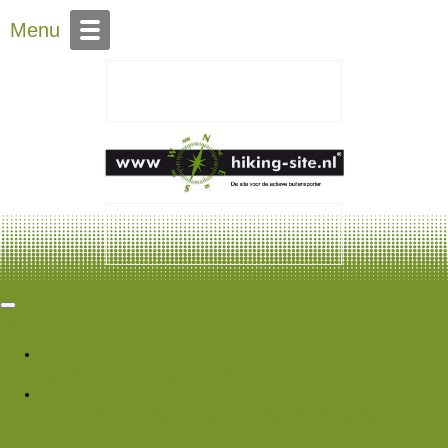
Over Hiking-site.nl
Menu
Hiking Site
Forums
Nieuwe berichten
Zoek forums
Wat is er nieuw
Featured content
Nieuwe berichten
Nieuwe media
Nieuwe
media reacties
Laatste bijdragen