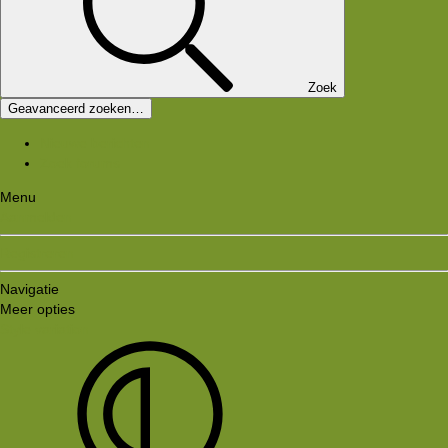
Zoek
Geavanceerd zoeken…
Nieuwe berichten
Zoek forums
Menu
Aanmelden
Registreren
Navigatie
Meer opties
Style variation