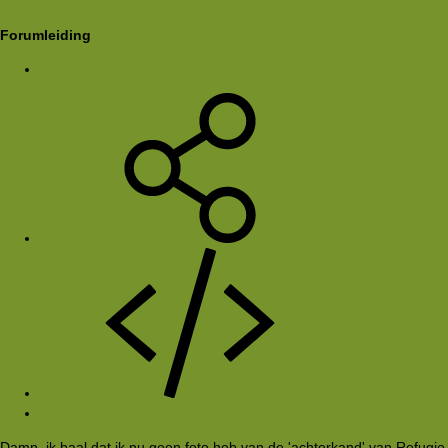
Forumleiding
14 dec 2005
#5
Damn, ik baal dat ik nu geen foto heb van de 'achterkand' van Refugio