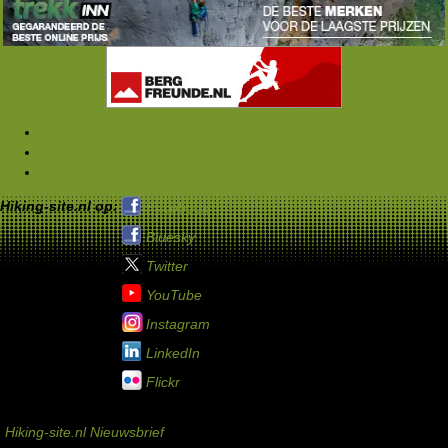
Forums
Samen buitensporten
Rond het kampvuur
Hiking-site.nl op:
Facebook
Bluesky
Twitter
YouTube
Instagram
LinkedIn
Flickr
Service links
Hiking-site.nl Nieuwsbrief