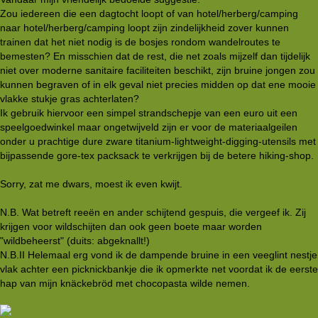
Zou iedereen die een dagtocht loopt of van hotel/herberg/camping
naar hotel/herberg/camping loopt zijn zindelijkheid zover kunnen
trainen dat het niet nodig is de bosjes rondom wandelroutes te
bemesten? En misschien dat de rest, die net zoals mijzelf dan tijdelijk
niet over moderne sanitaire faciliteiten beschikt, zijn bruine jongen zou
kunnen begraven of in elk geval niet precies midden op dat ene mooie
vlakke stukje gras achterlaten?
Ik gebruik hiervoor een simpel strandschepje van een euro uit een
speelgoedwinkel maar ongetwijveld zijn er voor de materiaalgeilen
onder u prachtige dure zware titanium-lightweight-digging-utensils met
bijpassende gore-tex packsack te verkrijgen bij de betere hiking-shop.
Sorry, zat me dwars, moest ik even kwijt.
N.B. Wat betreft reeën en ander schijtend gespuis, die vergeef ik. Zij
krijgen voor wildschijten dan ook geen boete maar worden
"wildbeheerst" (duits: abgeknallt!)
N.B.II Helemaal erg vond ik de dampende bruine in een veeglint nestje
vlak achter een picknickbankje die ik opmerkte net voordat ik de eerste
hap van mijn knäckebröd met chocopasta wilde nemen.