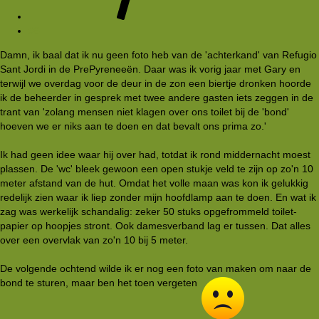
#6
Damn, ik baal dat ik nu geen foto heb van de 'achterkand' van Refugio
Sant Jordi in de PrePyreneeën. Daar was ik vorig jaar met Gary en
terwijl we overdag voor de deur in de zon een biertje dronken hoorde
ik de beheerder in gesprek met twee andere gasten iets zeggen in de
trant van 'zolang mensen niet klagen over ons toilet bij de 'bond'
hoeven we er niks aan te doen en dat bevalt ons prima zo.'
Ik had geen idee waar hij over had, totdat ik rond middernacht moest
plassen. De 'wc' bleek gewoon een open stukje veld te zijn op zo'n 10
meter afstand van de hut. Omdat het volle maan was kon ik gelukkig
redelijk zien waar ik liep zonder mijn hoofdlamp aan te doen. En wat ik
zag was werkelijk schandalig: zeker 50 stuks opgefrommeld toilet-
papier op hoopjes stront. Ook damesverband lag er tussen. Dat alles
over een overvlak van zo'n 10 bij 5 meter.
De volgende ochtend wilde ik er nog een foto van maken om naar de
bond te sturen, maar ben het toen vergeten