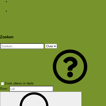
Media
Nieuwe media
Nieuwe reacties
Zoek media
Leden
Huidige bezoekers
Nieuwe profiel berichten
Aanmelden
Registreren
Wat is er nieuw
Zoeken
Zoeken
Zoek alleen in titels
Door: