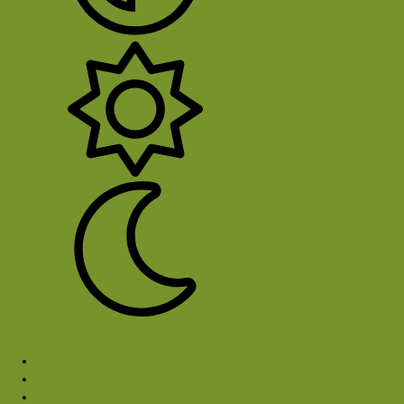
System
Licht
Donker
Sluit Menu
Forums
Samen buitensporten
Rond het kampvuur