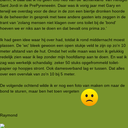
Sant Jordi in de PrePyreneeën. Daar was ik vorig jaar met Gary en
terwijl we overdag voor de deur in de zon een biertje dronken hoorde
ik de beheerder in gesprek met twee andere gasten iets zeggen in de
trant van 'zolang mensen niet klagen over ons toilet bij de 'bond'
hoeven we er niks aan te doen en dat bevalt ons prima zo.'
Ik had geen idee waar hij over had, totdat ik rond middernacht moest
plassen. De 'wc' bleek gewoon een open stukje veld te zijn op zo'n 10
meter afstand van de hut. Omdat het volle maan was kon ik gelukkig
redelijk zien waar ik liep zonder mijn hoofdlamp aan te doen. En wat ik
zag was werkelijk schandalig: zeker 50 stuks opgefrommeld toilet-
papier op hoopjes stront. Ook damesverband lag er tussen. Dat alles
over een overvlak van zo'n 10 bij 5 meter.
De volgende ochtend wilde ik er nog een foto van maken om naar de
bond te sturen, maar ben het toen vergeten
Raymond