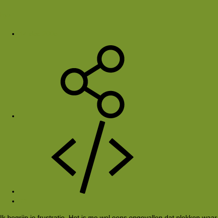
hyz
14 dec 2005
#3
Ik begrijp je frustratie. Het is me wel eens opgevallen dat plekken waar