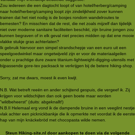
Zou iedereen die een dagtocht loopt of van hotel/herberg/camping
naar hotel/herberg/camping loopt zijn zindelijkheid zover kunnen
trainen dat het niet nodig is de bosjes rondom wandelroutes te
bemesten? En misschien dat de rest, die net zoals mijzelf dan tijdelijk
niet over moderne sanitaire faciliteiten beschikt, zijn bruine jongen zou
kunnen begraven of in elk geval niet precies midden op dat ene mooie
vlakke stukje gras achterlaten?
Ik gebruik hiervoor een simpel strandschepje van een euro uit een
speelgoedwinkel maar ongetwijveld zijn er voor de materiaalgeilen
onder u prachtige dure zware titanium-lightweight-digging-utensils met
bijpassende gore-tex packsack te verkrijgen bij de betere hiking-shop.
Sorry, zat me dwars, moest ik even kwijt.
N.B. Wat betreft reeën en ander schijtend gespuis, die vergeef ik. Zij
krijgen voor wildschijten dan ook geen boete maar worden
"wildbeheerst" (duits: abgeknallt!)
N.B.II Helemaal erg vond ik de dampende bruine in een veeglint nestje
vlak achter een picknickbankje die ik opmerkte net voordat ik de eerste
hap van mijn knäckebröd met chocopasta wilde nemen.
Steun Hiking-site.nl door aankopen te doen via de volgende