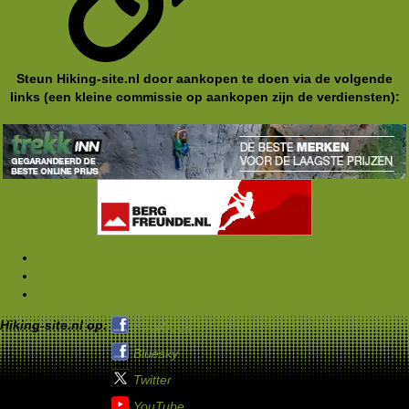
koppeling
Steun Hiking-site.nl door aankopen te doen via de volgende
links (een kleine commissie op aankopen zijn de verdiensten):
Forums
Samen buitensporten
Rond het kampvuur
Hiking-site.nl op:
Facebook
Bluesky
Twitter
YouTube