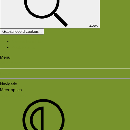
Zoek
Geavanceerd zoeken…
Nieuwe berichten
Zoek forums
Menu
Aanmelden
Registreren
Navigatie
Meer opties
Style variation