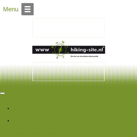
Over Hiking-site.nl
Menu
Hiking Site
Forums
Nieuwe berichten
Zoek forums
Wat is er nieuw
Featured content
Nieuwe berichten
Nieuwe media
Nieuwe
media reacties
Laatste bijdragen