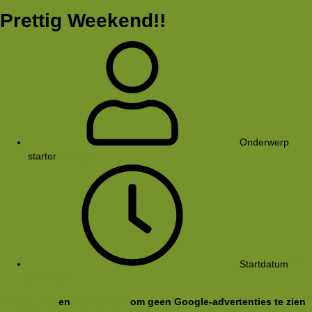
Prettig Weekend!!
Onderwerp
starter
Maegan_
Startdatum
27
jan 2006
Registreer
en
meld je aan
om geen Google-advertenties te zien