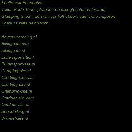
Sheltersuit Foundation
Tailor-Made Tours (Wandel- en hikingtochten in Ierland)
Glamping-Site.nl, dé site voor liefhebbers van luxe kamperen
Koala's Crafts patchwork
Domeinen te koop
Adventureracing.nl
Biking-site.com
Biking-site.nl
Buitensportsite.nl
Buitensport-site.nl
Camping-site.nl
Climbing-site.com
Climbing-site.nl
Glamping-site.nl
Outdoor-site.com
Outdoor-site.nl
Speedhiking.nl
Wandel-site.nl
Commissie-links
Aankopen via deze links geven de beheerder een kleine commissie.