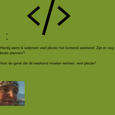
#1
Hierbij wens ik iedereen veel plezier het komend weekend. Zijn er nog
leuke plannen?
Voor de gene die dit weekend moeten werken, veel plezier!
http://i11.photobucket.com/albums/a165/Maegan_/webphoto12_12_2
Linda P.