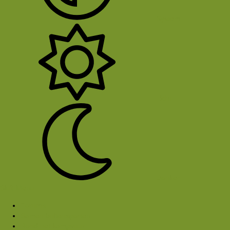
System
Licht
Donker
Sluit Menu
Forums
Samen buitensporten
Rond het kampvuur