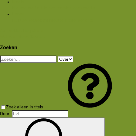
Media
Nieuwe media
Nieuwe reacties
Zoek media
Leden
Huidige bezoekers
Nieuwe profiel berichten
Aanmelden
Registreren
Wat is er nieuw
Zoeken
Zoeken
Zoek alleen in titels
Door: