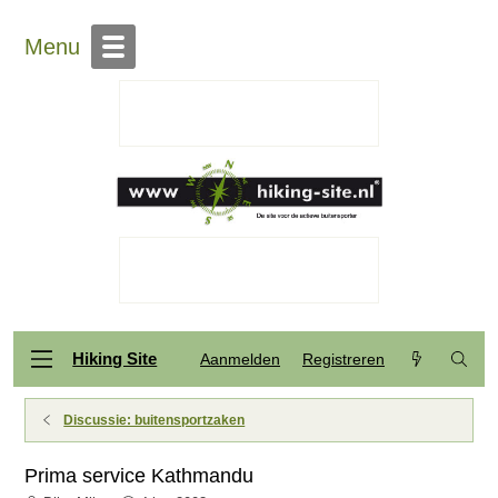
Menu
Hiking Site
Aanmelden
Registreren
Discussie: buitensportzaken
Prima service Kathmandu