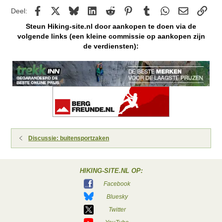
Facebook
X
Bluesky
LinkedIn
Reddit
Pinterest
Tumblr
WhatsApp
E-mail
kopp
Deel:
Steun Hiking-site.nl door aankopen te doen via de
volgende links (een kleine commissie op aankopen zijn
de verdiensten):
Discussie: buitensportzaken
HIKING-SITE.NL OP:
Facebook
Bluesky
Twitter