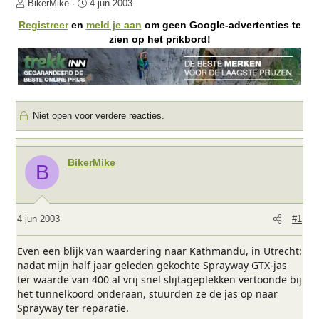
O
S
BikerMike
4 jun 2003
n
t
Registreer
en
meld je aan
om geen Google-advertenties te
d
a
zien op het prikbord!
e
r
r
t
w
d
e
a
r
t
Niet open voor verdere reacties.
p
u
s
m
t
a
BikerMike
B
r
t
e
r
4 jun 2003
#1
Even een blijk van waardering naar Kathmandu, in Utrecht:
nadat mijn half jaar geleden gekochte Sprayway GTX-jas
ter waarde van 400 al vrij snel slijtageplekken vertoonde bij
het tunnelkoord onderaan, stuurden ze de jas op naar
Sprayway ter reparatie.