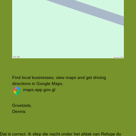
Google Maps
Find local businesses, view maps and get driving
directions in Google Maps.
maps.app.goo.gl
Groetzels,
Dennis
Klik om te vergroten...
Dat is correct. Ik sliep die nacht onder het afdak van Refuge du