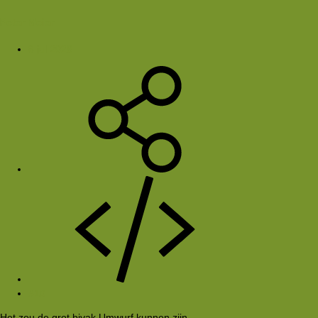
Peter Meier
8 jul 2026
#10
Het zou de grot bivak Umwurf kunnen zijn.