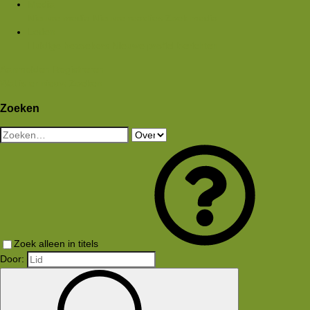
Media
Nieuwe media
Nieuwe reacties
Zoek media
Leden
Huidige bezoekers
Nieuwe profiel berichten
Aanmelden
Registreren
Wat is er nieuw
Zoeken
Zoeken
Zoek alleen in titels
Door: