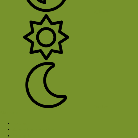
System
Licht
Donker
Sluit Menu
Forums
Samen buitensporten
Foto-quiz