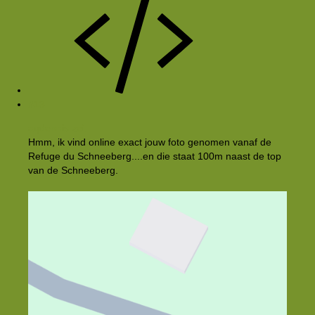
#13
aqdennis zei:
Hmm, ik vind online exact jouw foto genomen vanaf de
Refuge du Schneeberg....en die staat 100m naast de top
van de Schneeberg.