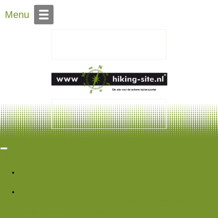
Over Hiking-site.nl
Menu
Hiking Site
Forums
Nieuwe berichten
Zoek forums
Wat is er nieuw
Featured content
Nieuwe berichten
Nieuwe media
Nieuwe
media reacties
Laatste bijdragen