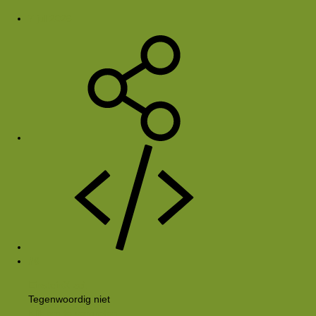
7 jul 2026
#6
EinsteinX zei:
Tegenwoordig niet
Klik om te vergroten...