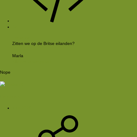
#4
marla zei:
Zitten we op de Britse eilanden?
Marla
Klik om te vergroten...
Nope
EinsteinX
7 jul 2026