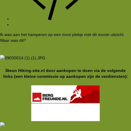
#1
Ik was aan het kamperen op een mooi plekje met dit mooie uitzicht.
Waar was dit?
Steun Hiking-site.nl door aankopen te doen via de volgende
links (een kleine commissie op aankopen zijn de verdiensten):