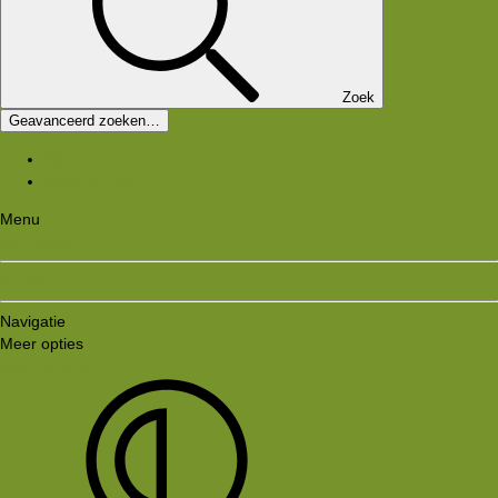
Zoek
Geavanceerd zoeken…
Nieuwe berichten
Zoek forums
Menu
Aanmelden
Registreren
Navigatie
Meer opties
Style variation