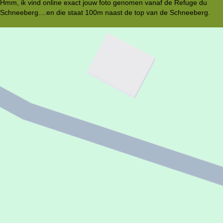
Hmm, ik vind online exact jouw foto genomen vanaf de Refuge du
Schneeberg....en die staat 100m naast de top van de Schneeberg.