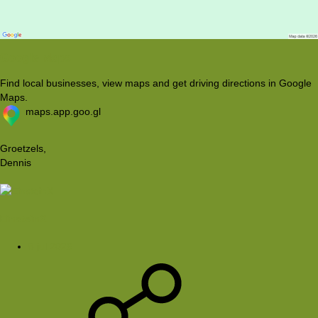
Google Maps
Find local businesses, view maps and get driving directions in Google
Maps.
maps.app.goo.gl
Groetzels,
Dennis
EinsteinX
8 jul 2026