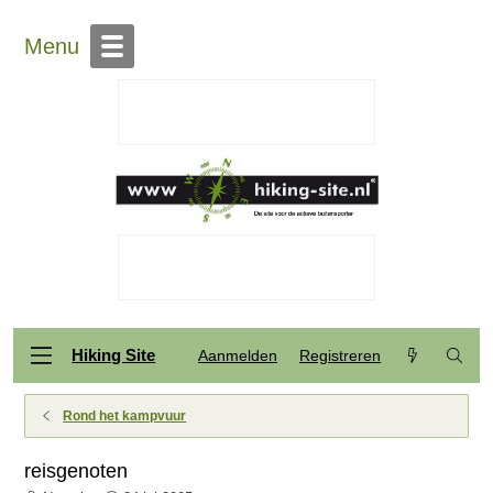
Menu
Hiking Site
Aanmelden
Registreren
Rond het kampvuur
reisgenoten