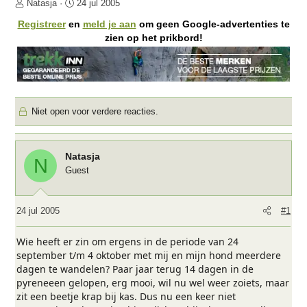
O
S
Natasja
24 jul 2005
n
t
Registreer
en
meld je aan
om geen Google-advertenties te
d
a
zien op het prikbord!
e
r
r
t
w
d
e
a
r
t
Niet open voor verdere reacties.
p
u
s
m
t
a
Natasja
N
r
Guest
t
e
r
24 jul 2005
#1
Wie heeft er zin om ergens in de periode van 24
september t/m 4 oktober met mij en mijn hond meerdere
dagen te wandelen? Paar jaar terug 14 dagen in de
pyreneeen gelopen, erg mooi, wil nu wel weer zoiets, maar
zit een beetje krap bij kas. Dus nu een keer niet