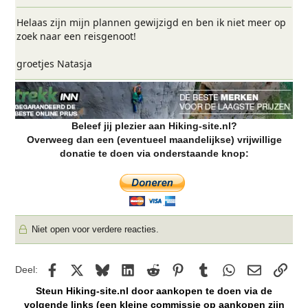
Helaas zijn mijn plannen gewijzigd en ben ik niet meer op
zoek naar een reisgenoot!
groetjes Natasja
Beleef jij plezier aan Hiking-site.nl?
Overweeg dan een (eventueel maandelijkse) vrijwillige
donatie te doen via onderstaande knop:
Niet open voor verdere reacties.
Facebook
X
Bluesky
LinkedIn
Reddit
Pinterest
Tumblr
WhatsApp
E-mail
kopp
Deel:
Steun Hiking-site.nl door aankopen te doen via de
volgende links (een kleine commissie op aankopen zijn