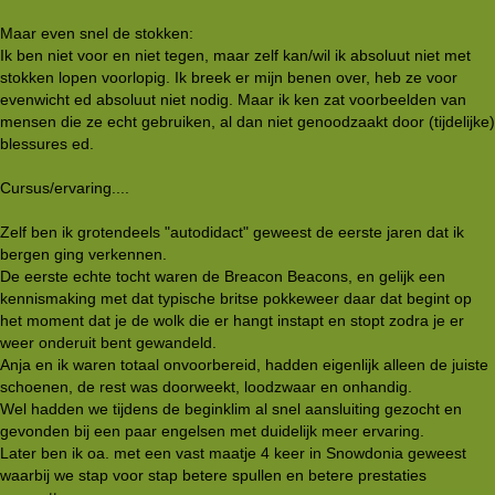
Maar even snel de stokken:
Ik ben niet voor en niet tegen, maar zelf kan/wil ik absoluut niet met
stokken lopen voorlopig. Ik breek er mijn benen over, heb ze voor
evenwicht ed absoluut niet nodig. Maar ik ken zat voorbeelden van
mensen die ze echt gebruiken, al dan niet genoodzaakt door (tijdelijke)
blessures ed.
Cursus/ervaring....
Zelf ben ik grotendeels "autodidact" geweest de eerste jaren dat ik
bergen ging verkennen.
De eerste echte tocht waren de Breacon Beacons, en gelijk een
kennismaking met dat typische britse pokkeweer daar dat begint op
het moment dat je de wolk die er hangt instapt en stopt zodra je er
weer onderuit bent gewandeld.
Anja en ik waren totaal onvoorbereid, hadden eigenlijk alleen de juiste
schoenen, de rest was doorweekt, loodzwaar en onhandig.
Wel hadden we tijdens de beginklim al snel aansluiting gezocht en
gevonden bij een paar engelsen met duidelijk meer ervaring.
Later ben ik oa. met een vast maatje 4 keer in Snowdonia geweest
waarbij we stap voor stap betere spullen en betere prestaties