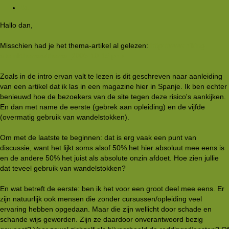
#1
Hallo dan,
Misschien had je het thema-artikel al gelezen:
http://www.hiking-
site.nl/themas/thema_2005-10-15.php
Zoals in de intro ervan valt te lezen is dit geschreven naar aanleiding
van een artikel dat ik las in een magazine hier in Spanje. Ik ben echter
benieuwd hoe de bezoekers van de site tegen deze risico's aankijken.
En dan met name de eerste (gebrek aan opleiding) en de vijfde
(overmatig gebruik van wandelstokken).
Om met de laatste te beginnen: dat is erg vaak een punt van
discussie, want het lijkt soms alsof 50% het hier absoluut mee eens is
en de andere 50% het juist als absolute onzin afdoet. Hoe zien jullie
dat teveel gebruik van wandelstokken?
En wat betreft de eerste: ben ik het voor een groot deel mee eens. Er
zijn natuurlijk ook mensen die zonder cursussen/opleiding veel
ervaring hebben opgedaan. Maar die zijn wellicht door schade en
schande wijs geworden. Zijn ze daardoor onverantwoord bezig