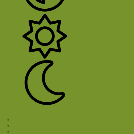
System
Licht
Donker
Sluit Menu
Forums
Samen buitensporten
Rond het kampvuur