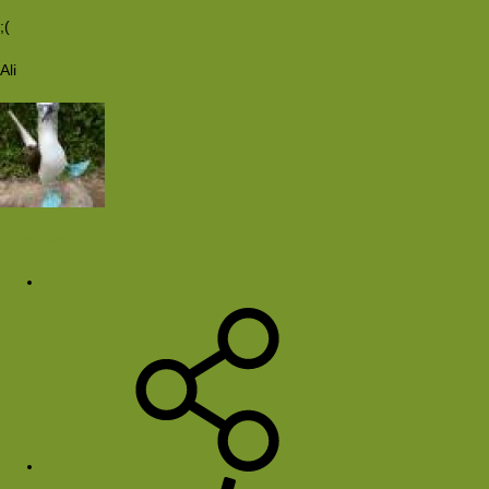
;(
Ali
Peter Meier
16 okt 2005