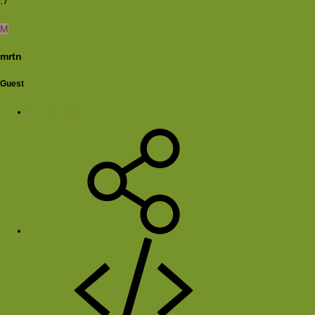
:7
M
mrtn
Guest
17 okt 2005