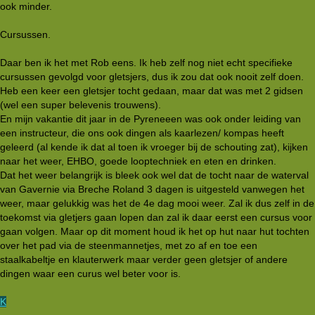
ook minder.
Cursussen.
Daar ben ik het met Rob eens. Ik heb zelf nog niet echt specifieke
cursussen gevolgd voor gletsjers, dus ik zou dat ook nooit zelf doen.
Heb een keer een gletsjer tocht gedaan, maar dat was met 2 gidsen
(wel een super belevenis trouwens).
En mijn vakantie dit jaar in de Pyreneeen was ook onder leiding van
een instructeur, die ons ook dingen als kaarlezen/ kompas heeft
geleerd (al kende ik dat al toen ik vroeger bij de schouting zat), kijken
naar het weer, EHBO, goede looptechniek en eten en drinken.
Dat het weer belangrijk is bleek ook wel dat de tocht naar de waterval
van Gavernie via Breche Roland 3 dagen is uitgesteld vanwegen het
weer, maar gelukkig was het de 4e dag mooi weer. Zal ik dus zelf in de
toekomst via gletjers gaan lopen dan zal ik daar eerst een cursus voor
gaan volgen. Maar op dit moment houd ik het op hut naar hut tochten
over het pad via de steenmannetjes, met zo af en toe een
staalkabeltje en klauterwerk maar verder geen gletsjer of andere
dingen waar een curus wel beter voor is.
K