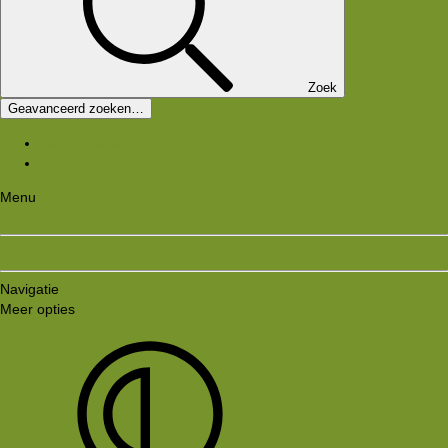
Zoek
Geavanceerd zoeken…
Nieuwe berichten
Zoek forums
Menu
Aanmelden
Registreren
Navigatie
Meer opties
Style variation