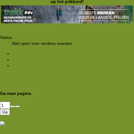
op het prikbord!
Status
Niet open voor verdere reacties.
1
2
3
Volgende
1 van 3
Ga naar pagina
Ga
Volgende
Laatste