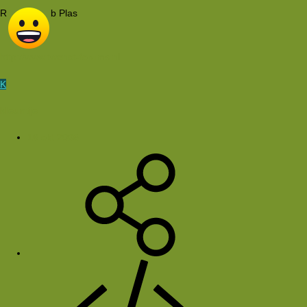
R
b Plas
http://www.twenot-forums.nl
K
kleuntje
16 okt 2005