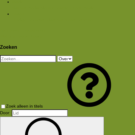
Media
Nieuwe media
Nieuwe reacties
Zoek media
Leden
Huidige bezoekers
Nieuwe profiel berichten
Aanmelden
Registreren
Wat is er nieuw
Zoeken
Zoeken
Zoek alleen in titels
Door: