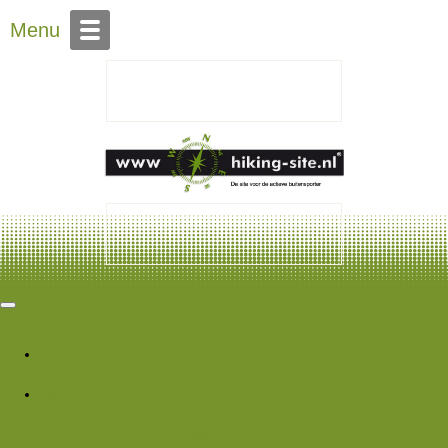
Over Hiking-site.nl
Menu
Hiking Site
Forums
Nieuwe berichten
Zoek forums
Wat is er nieuw
Featured content
Nieuwe berichten
Nieuwe media
Nieuwe
media reacties
Laatste bijdragen