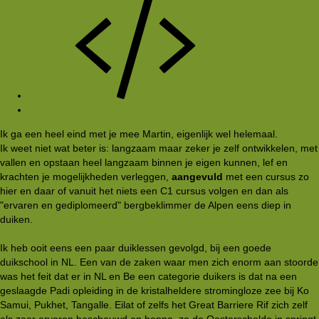
#10
Ik ga een heel eind met je mee Martin, eigenlijk wel helemaal.
Ik weet niet wat beter is: langzaam maar zeker je zelf ontwikkelen, met
vallen en opstaan heel langzaam binnen je eigen kunnen, lef en
krachten je mogelijkheden verleggen,
aangevuld
met een cursus zo
hier en daar of vanuit het niets een C1 cursus volgen en dan als
"ervaren en gediplomeerd" bergbeklimmer de Alpen eens diep in
duiken.
Ik heb ooit eens een paar duiklessen gevolgd, bij een goede
duikschool in NL. Een van de zaken waar men zich enorm aan stoorde
was het feit dat er in NL en Be een categorie duikers is dat na een
geslaagde Padi opleiding in de kristalheldere stromingloze zee bij Ko
Samui, Pukhet, Tangalle. Eilat of zelfs het Great Barriere Rif zich zelf
als zeer ervaren beschouwd en hoppa, zo de Oosterschelde in springt