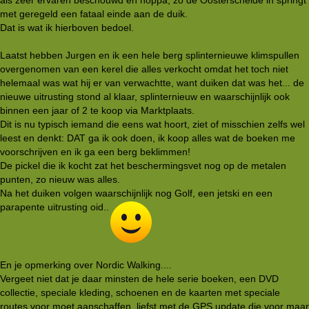
met geregeld een fataal einde aan de duik.
Dat is wat ik hierboven bedoel.
Laatst hebben Jurgen en ik een hele berg splinternieuwe klimspullen
overgenomen van een kerel die alles verkocht omdat het toch niet
helemaal was wat hij er van verwachtte, want duiken dat was het... de
nieuwe uitrusting stond al klaar, splinternieuw en waarschijnlijk ook
binnen een jaar of 2 te koop via Marktplaats.
Dit is nu typisch iemand die eens wat hoort, ziet of misschien zelfs wel
leest en denkt: DAT ga ik ook doen, ik koop alles wat de boeken me
voorschrijven en ik ga een berg beklimmen!
De pickel die ik kocht zat het beschermingsvet nog op de metalen
punten, zo nieuw was alles.
Na het duiken volgen waarschijnlijk nog Golf, een jetski en een
parapente uitrusting oid..
En je opmerking over Nordic Walking....
Vergeet niet dat je daar minsten de hele serie boeken, een DVD
collectie, speciale kleding, schoenen en de kaarten met speciale
routes voor moet aanschaffen, liefst met de GPS update die voor maar