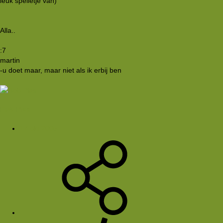
leuk spelletje van)
Alla..
:7
martin
-u doet maar, maar niet als ik erbij ben
Rob Plas
17 okt 2005