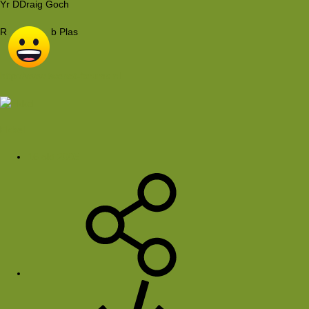
Yr DDraig Goch
R
b Plas
http://www.twenot-forums.nl
Ekkel
16 okt 2005