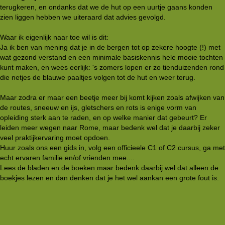
terugkeren, en ondanks dat we de hut op een uurtje gaans konden
zien liggen hebben we uiteraard dat advies gevolgd.
Waar ik eigenlijk naar toe wil is dit:
Ja ik ben van mening dat je in de bergen tot op zekere hoogte (!) met
wat gezond verstand en een minimale basiskennis hele mooie tochten
kunt maken, en wees eerlijk: 's zomers lopen er zo tienduizenden rond
die netjes de blauwe paaltjes volgen tot de hut en weer terug.
Maar zodra er maar een beetje meer bij komt kijken zoals afwijken van
de routes, sneeuw en ijs, gletschers en rots is enige vorm van
opleiding sterk aan te raden, en op welke manier dat gebeurt? Er
leiden meer wegen naar Rome, maar bedenk wel dat je daarbij zeker
veel praktijkervaring moet opdoen.
Huur zoals ons een gids in, volg een officieele C1 of C2 cursus, ga met
echt ervaren familie en/of vrienden mee....
Lees de bladen en de boeken maar bedenk daarbij wel dat alleen de
boekjes lezen en dan denken dat je het wel aankan een grote fout is.