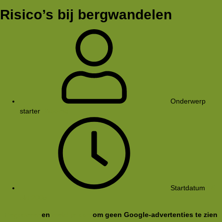
Risico’s bij bergwandelen
Onderwerp
starter
Rkoome
Startdatum
16
okt 2005
Registreer
en
meld je aan
om geen Google-advertenties te zien