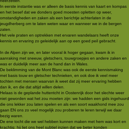
neerzetten.
In eerste instantie was er alleen de basis kennis van kaart en kompas
en het besef dat we donders goed moesten opletten op weer,
omstandigheden en zaken als een berichtje achterlaten in de
jeugdherberg om te laten weten waar en wanneer we in de bergen
zaten.
Het vele praten en optrekken met ervaren wandelaars heeft onze
kennis en ervaring zo geleidelijk aan op een goed peil gebracht.
In de Alpen zijn we, en later vooral ik hoger gegaan, kwam ik in
aanraking met sneeuw, gletschers, touwgroepjes en andere zaken en
was er duidelijk meer aan de hand dan in Wales.
De beklimming van de Mont Blanc was ook de eerste kennismaking
met basis touw en gletscher technieken, en ook doe ik veel meer
tochten met mensen waarvan ik weet dat zij meer ervaring hebben
dan ik, en die dat altijd willen delen.
Helaas is de geplande huttentcht in Oostenrijk door het slechte weer
niet geworden wat het zou moeten zijn: we hadden een gids ingehuurd
die ons lekker zou laten spelen en als een soort waakhond mee zou
gaan EN ons zo veel mogelijk zou proberen te leren terwijl we daar
bezig waren.
De ene tocht die we wel hebben kunnen maken met hem was kort en
krachtig: hij liet ons heel subtiel inzien dat we beter konden