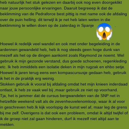
heb natuurlijk het stuk gelezen en daarbij ook nog even doorgeklikt
naar jouw persoonlijke ervaringen. Daaruit begreeep ik dat de
beklimming van de Pedraforce best pittig is met name ook de afdaling
over de puin helling. dit terwijl ik je net heb laten weten in die
beklimming te willen doen op de zaterdag in Spanje
.
Hoewel ik redelijk veel wandel en ook met onder begeleiding in de
ardennen gewandeld heb, heb ik nog steeds geen hoge dunk van
mezelf als het op de dingen aankomt zoals Raymond ze noemt. Wel
gebruik ik mijn gezonde verstand, dus goede schoenen, regenkleding
etc. Ik heb inmiddels een isolatie deken in mijn rugzak en ehbo setje.
Hoewel ik jaren terug eens een kompascursusje gedaan heb, gebruik
ik het in de praktijk erg weinig.
Stokken gebruik ik vooral bij afdaling omdat het mijn knieen inderdaad
ontlast, ik heb ze vaak wel bij ,maar gebruik ze niet op voorhand.
Tja, het is jammer dat de cursus bergwandelen van de SNP net in
hetzelfde weekend valt als de zevenheuvelenomloop, waar ik al voor
in geschreven heb.Ik kijk voorlopig de kunst wel af, maar leg de grens
bij me zelf. Overigens is dat ook een probleem, omdat ik altijd twijfel of
ik de groep niet zal gaan hinderen, durf ik mezelf niet altijd aan te
melden.